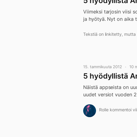
5 hyödyllistä A
Viimeksi tarjosin viisi 
ja hyötyä. Nyt on aika ta
Tekstiä on linkitetty, mutt
15. tammikuuta 2012
10 
5 hyödyllistä A
Näistä appseista on uud
uudet versiot vuoden 2
Rolle kommentoi vii