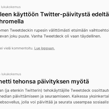
n lukukokemus
leen käyttöön Twitter-päivitystä edelt
hromella
romen Tweetdeckin rupesin välittömästi etsimään vaihtoehto
levan joku puute. Vanha Tweetdeck oli vaan täydellinen.
a ei vielä kommentoitu.
Lue loppuun.
n lukukokemus
etti tehonsa päivityksen myötä
an (ja etenkin Twitterin) tehokäyttäjille Tweetdeck osoittau
 median päivittämiseen ja seuraamiseen. Kaikessa yksinker
websovellus, jolla voi päivittää ja seurata useampaa sosiaali