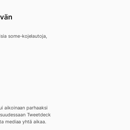
ävän
isia some-kojelautoja,
tui aikoinaan parhaaksi
taisuudessaan Tweetdeck
sta mediaa yhtä aikaa.