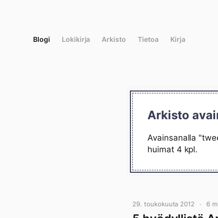
Siirry
suoraan
sisältöön
Blogi
Lokikirja
Arkisto
Tietoa
Kirja
Arkisto ava
Avainsanalla "twee
huimat 4 kpl.
29. toukokuuta 2012
6 m