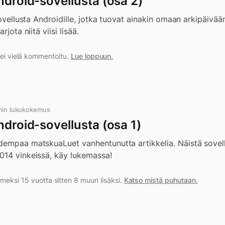
ndroid-sovellusta (osa 2)
sovellusta Androidille, jotka tuovat ainakin omaan arkipäivään
rjota niitä viisi lisää.
a ei vielä kommentoitu.
Lue loppuun.
min lukukokemus
ndroid-sovellusta (osa 1)
empaa matskuaLuet vanhentunutta artikkelia. Näistä sovellu
014 vinkeissä, käy lukemassa!
meksi 15 vuotta sitten 8 muun lisäksi.
Katso mistä puhutaan.