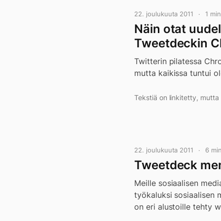
22. joulukuuta 2011
1 mi
Näin otat uudel
Tweetdeckin C
Twitterin pilatessa Ch
mutta kaikissa tuntui o
Tekstiä on linkitetty, mutt
22. joulukuuta 2011
6 mi
Tweetdeck men
Meille sosiaalisen medi
työkaluksi sosiaalisen
on eri alustoille tehty 