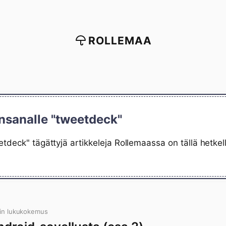
ROLLEMAA
insanalle "tweetdeck"
tdeck" tägättyjä artikkeleja Rollemaassa on tällä hetke
in lukukokemus