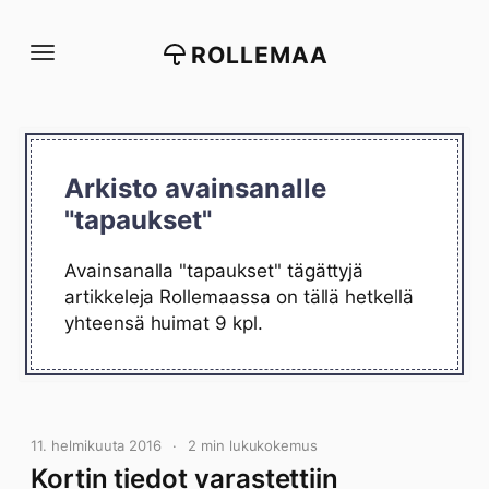
Siirry
suoraan
ROLLEMAA
sisältöön
Arkisto avainsanalle
"tapaukset"
Avainsanalla "tapaukset" tägättyjä
artikkeleja Rollemaassa on tällä hetkellä
yhteensä huimat 9 kpl.
11. helmikuuta 2016
2 min lukukokemus
Kortin tiedot varastettiin