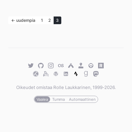
← uudempia
1
2
3
Twitter
GitHub
Twitter
Last.fm
Untappd
Retro
Overwatch
Rawg.io
Achievements
Trakt
Keybase
WordPress
WordPress
Strava
Goodreads
Mastodon
Oikeudet omistaa Rolle Laukkarinen, 1999-2026.
Vaalea
Tumma
Automaattinen