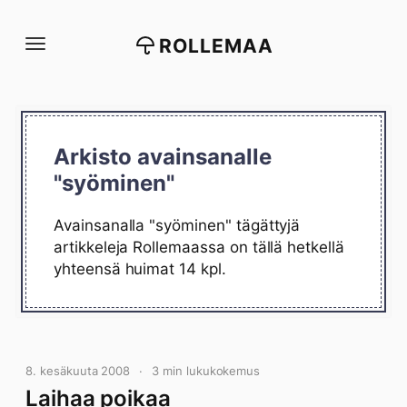
Siirry
suoraan
ROLLEMAA
sisältöön
Arkisto avainsanalle
"syöminen"
Avainsanalla "syöminen" tägättyjä
artikkeleja Rollemaassa on tällä hetkellä
yhteensä huimat 14 kpl.
8. kesäkuuta 2008
3 min lukukokemus
Laihaa poikaa