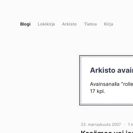
Siirry
suoraan
sisältöön
Blogi
Lokikirja
Arkisto
Tietoa
Kirja
Arkisto avai
Avainsanalla "roll
17 kpl.
23. marraskuuta 2007
1 