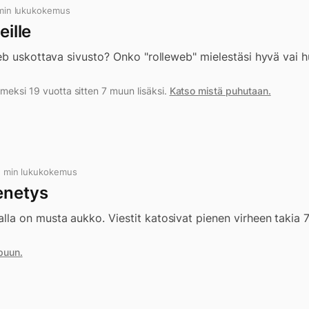
 min lukukokemus
eille
b uskottava sivusto? Onko "rolleweb" mielestäsi hyvä vai h
meksi 19 vuotta sitten 7 muun lisäksi.
Katso mistä puhutaan.
 1 min lukukokemus
enetys
a on musta aukko. Viestit katosivat pienen virheen takia 7
puun.