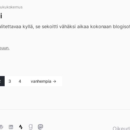
 lukukokemus
i
alitettavaa kyllä, se sekoitti vähäksi aikaa kokonaan blogiso
puun.
2
3
4
vanhempia →
ase
WordPress
WordPress
Strava
Goodreads
Mastodon
Oikeud