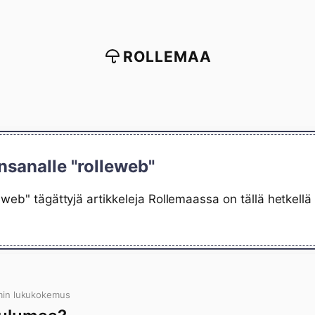
ROLLEMAA
nsanalle "rolleweb"
eweb" tägättyjä artikkeleja Rollemaassa on tällä hetkell
min lukukokemus