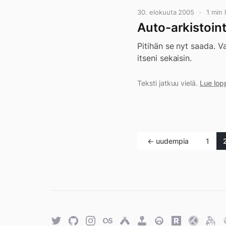
30. elokuuta 2005
1 min
Auto-arkistoint
Pitihän se nyt saada. V
itseni sekaisin.
Teksti jatkuu vielä.
Lue lop
← uudempia
1
Twitter
GitHub
Twitter
Last.fm
Untappd
Retro
Overwatch
Rawg.io
Trakt
Keyb