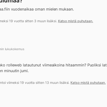
oulumaa?
maa.fiin vuodenaikaa oman mielen mukaan.
meksi 19 vuotta sitten 3 muun lisäksi.
Katso mistä puhutaan.
 min lukukokemus
nko rolleweb latautunut viimeaikoina hitaammin? Puoliksi la
en minuutin jumi.
i viimeksi 19 vuotta sitten 13 muun lisäksi.
Katso mistä puhutaan.