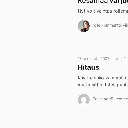
Kesämaa vai j
Nyt voit vaihtaa rolle
rolle kommentoi vii
16. elokuuta 2007
Alle 1
Hitaus
Kuvittelenko vain vai o
mutta sitten tulee puol
PassengeR kommento