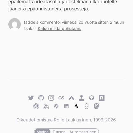
epäilemättä ideatasolla järjestelmän ulkopuolelle
jääneitä epäonnistuneita prosesseja.
taddels kommentoi viimeksi 20 vuotta sitten 2 muun
lisäksi.
Katso mistä puhutaan.
Twitter
GitHub
Twitter
Last.fm
Untappd
Retro
Overwatch
Rawg.io
Achievements
Trakt
Keybase
WordPress
WordPress
Strava
Goodreads
Mastodon
Oikeudet omistaa Rolle Laukkarinen, 1999-2026.
Vaalea
Tumma
Automaattinen