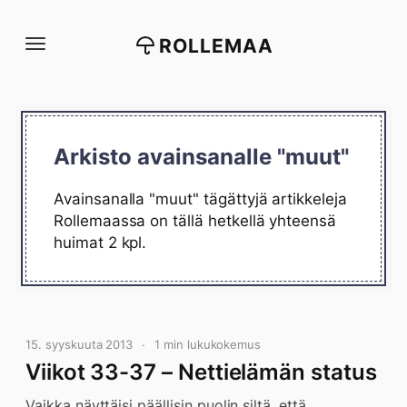
Siirry
suoraan
ROLLEMAA
sisältöön
Arkisto avainsanalle "muut"
Avainsanalla "muut" tägättyjä artikkeleja
Rollemaassa on tällä hetkellä yhteensä
huimat 2 kpl.
15. syyskuuta 2013
1 min lukukokemus
Viikot 33-37 – Nettielämän status
Vaikka näyttäisi päällisin puolin siltä, että