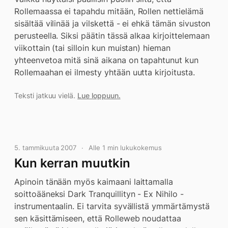
Rollemaassa ei tapahdu mitään, Rollen nettielämä
sisältää vilinää ja vilskettä - ei ehkä tämän sivuston
perusteella. Siksi päätin tässä alkaa kirjoittelemaan
viikottain (tai silloin kun muistan) hieman
yhteenvetoa mitä sinä aikana on tapahtunut kun
Rollemaahan ei ilmesty yhtään uutta kirjoitusta.
Teksti jatkuu vielä.
Lue loppuun.
5. tammikuuta 2007
Alle 1 min lukukokemus
Kun kerran muutkin
Apinoin tänään myös kaimaani laittamalla
soittoääneksi Dark Tranquillityn - Ex Nihilo -
instrumentaalin. Ei tarvita syvällistä ymmärtämystä
sen käsittämiseen, että Rolleweb noudattaa