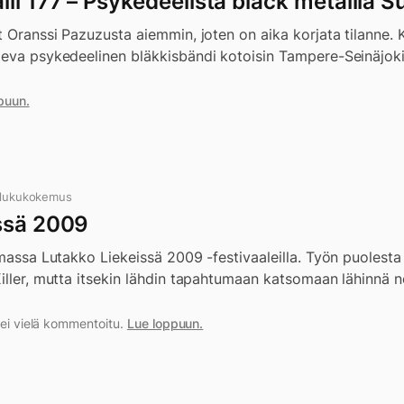
li 177 – Psykedeelistä black metallia 
t Oranssi Pazuzusta aiemmin, joten on aika korjata tilanne.
leva psykedeelinen bläkkisbändi kotoisin Tampere-Seinäjoki-
puun.
 lukukokemus
ssä 2009
emassa Lutakko Liekeissä 2009 -festivaaleilla. Työn puolesta
iller, mutta itsekin lähdin tapahtumaan katsomaan lähinnä n
a ei vielä kommentoitu.
Lue loppuun.