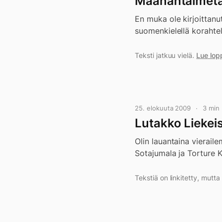
Maanantaimetal
En muka ole kirjoittanu
suomenkielellä korahte
Teksti jatkuu vielä.
Lue lop
25. elokuuta 2009
3 min
Lutakko Liekei
Olin lauantaina vierail
Sotajumala ja Torture K
Tekstiä on linkitetty, mutt