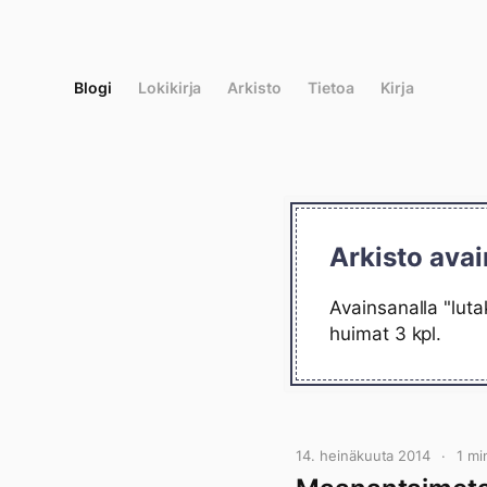
Siirry
suoraan
sisältöön
Blogi
Lokikirja
Arkisto
Tietoa
Kirja
Arkisto avai
Avainsanalla "luta
huimat 3 kpl.
14. heinäkuuta 2014
1 mi