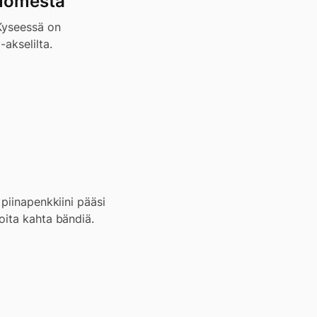
Suomesta
 Kyseessä on
akselilta.
 piinapenkkiini pääsi
oita kahta bändiä.