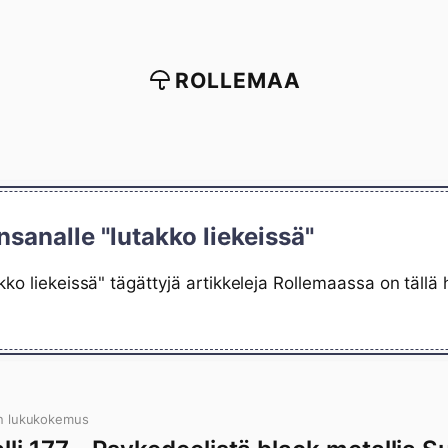
ROLLEMAA
nsanalle "lutakko liekeissä"
kko liekeissä" tägättyjä artikkeleja Rollemaassa on tällä
n lukukokemus