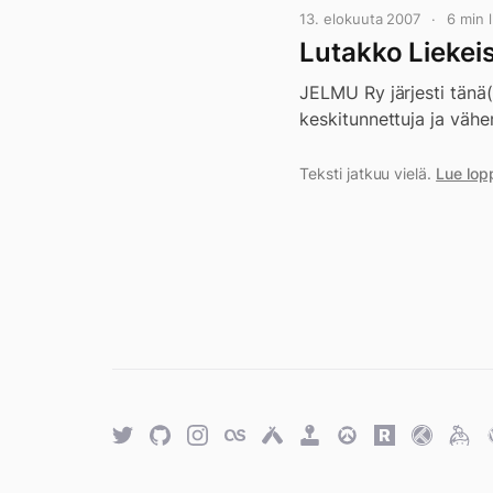
13. elokuuta 2007
6 min
Lutakko Liekei
JELMU Ry järjesti tänä(
keskitunnettuja ja väh
Teksti jatkuu vielä.
Lue lop
Twitter
GitHub
Twitter
Last.fm
Untappd
Retro
Overwatch
Rawg.io
Trakt
Keyb
Achievements