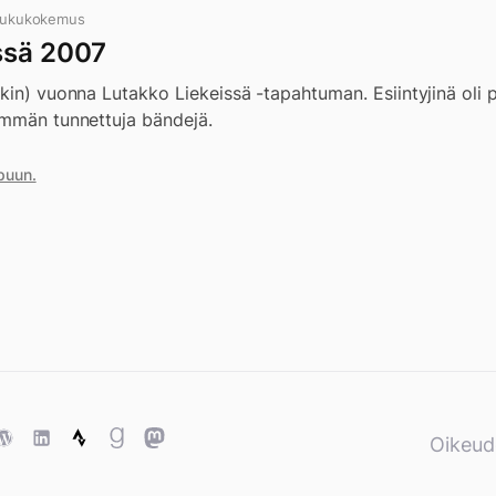
 lukukokemus
ssä 2007
kin) vuonna Lutakko Liekeissä -tapahtuman. Esiintyjinä oli p
emmän tunnettuja bändejä.
puun.
ase
WordPress
WordPress
Strava
Goodreads
Mastodon
Oikeud