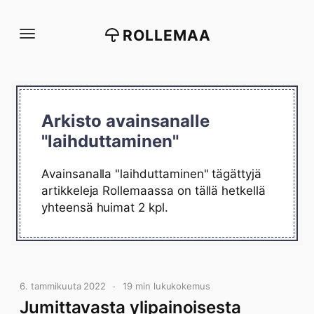
Siirry
suoraan
ROLLEMAA
sisältöön
Arkisto avainsanalle
"laihduttaminen"
Avainsanalla "laihduttaminen" tägättyjä
artikkeleja Rollemaassa on tällä hetkellä
yhteensä huimat 2 kpl.
6. tammikuuta 2022
19 min lukukokemus
Jumittavasta ylipainoisesta