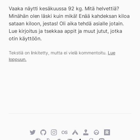
Vaaka näytti kesäkuussa 92 kg. Mitä helvettiä?
Minähän olen läski kuin mikä! Enää kahdeksan kiloa
sataan kiloon, jestas! Oli aika tehdä asialle jotain.
Lue kirjoitus ja tsekkaa appit ja muut jutut, jotka
otin käyttöön.
Tekstiä on linkitetty, mutta ei vielä kommentoitu.
Lue
loppuun.
Twitter
GitHub
Twitter
Last.fm
Untappd
Retro
Overwatch
Rawg.io
Achievements