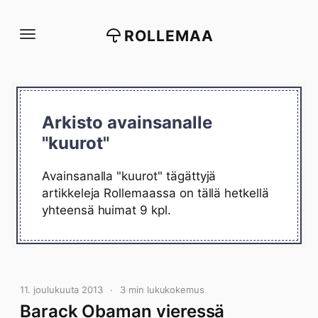
Siirry
suoraan
ROLLEMAA
sisältöön
Arkisto avainsanalle
"kuurot"
Avainsanalla "kuurot" tägättyjä
artikkeleja Rollemaassa on tällä hetkellä
yhteensä huimat 9 kpl.
11. joulukuuta 2013
3 min lukukokemus
Barack Obaman vieressä