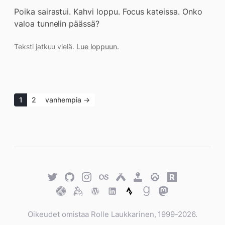
Poika sairastui. Kahvi loppu. Focus kateissa. Onko
valoa tunnelin päässä?
Teksti jatkuu vielä.
Lue loppuun.
1
2
vanhempia →
Twitter
GitHub
Twitter
Last.fm
Untappd
Retro
Overwatch
Rawg.io
Achievements
Trakt
Keybase
WordPress
WordPress
Strava
Goodreads
Mastodon
Oikeudet omistaa Rolle Laukkarinen, 1999-2026.