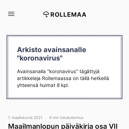
Siirry
suoraan
ROLLEMAA
sisältöön
Arkisto avainsanalle
"koronavirus"
Avainsanalla "koronavirus" tägättyjä
artikkeleja Rollemaassa on tällä hetkellä
yhteensä huimat 8 kpl.
7. maaliskuuta 2021
9 min lukukokemus
Maailmanlopun päiväkirja osa VII