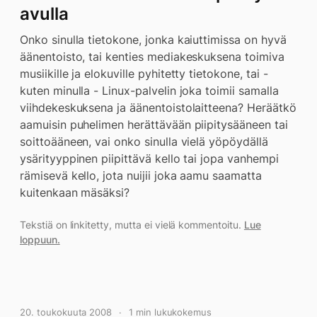
avulla
Onko sinulla tietokone, jonka kaiuttimissa on hyvä
äänentoisto, tai kenties mediakeskuksena toimiva
musiikille ja elokuville pyhitetty tietokone, tai -
kuten minulla - Linux-palvelin joka toimii samalla
viihdekeskuksena ja äänentoistolaitteena? Heräätkö
aamuisin puhelimen herättävään piipitysääneen tai
soittoääneen, vai onko sinulla vielä yöpöydällä
ysärityyppinen piipittävä kello tai jopa vanhempi
rämisevä kello, jota nuijii joka aamu saamatta
kuitenkaan mäsäksi?
Tekstiä on linkitetty, mutta ei vielä kommentoitu.
Lue
loppuun.
20. toukokuuta 2008
1 min lukukokemus