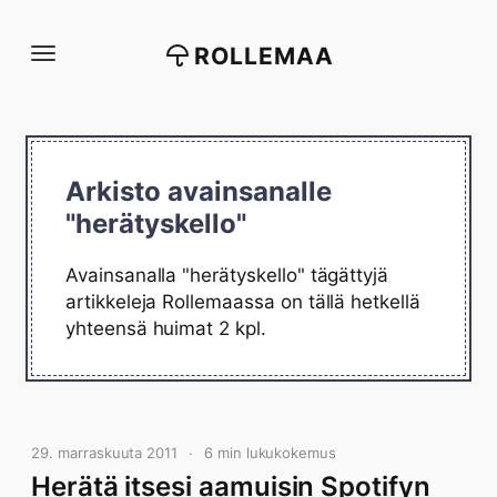
Siirry
suoraan
ROLLEMAA
sisältöön
Arkisto avainsanalle
"herätyskello"
Avainsanalla "herätyskello" tägättyjä
artikkeleja Rollemaassa on tällä hetkellä
yhteensä huimat 2 kpl.
29. marraskuuta 2011
6 min lukukokemus
Herätä itsesi aamuisin Spotifyn