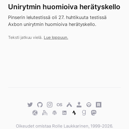
Unirytmin huomioiva herätyskello
Pinserin lelutestissä oli 27. huhtikuuta testissä
Axbon unirytmin huomioiva herätyskello.
Teksti jatkuu vielä.
Lue loppuun.
Twitter
GitHub
Twitter
Last.fm
Untappd
Retro
Overwatch
Rawg.io
Achievements
Trakt
Keybase
WordPress
WordPress
Strava
Goodreads
Mastodon
Oikeudet omistaa Rolle Laukkarinen, 1999-2026.