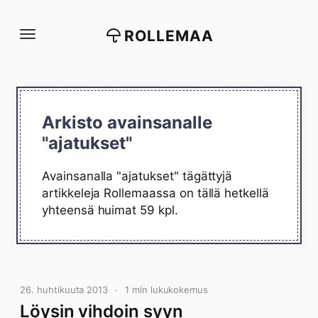
Siirry
suoraan
ROLLEMAA
sisältöön
Arkisto avainsanalle
"ajatukset"
Avainsanalla "ajatukset" tägättyjä
artikkeleja Rollemaassa on tällä hetkellä
yhteensä huimat 59 kpl.
26. huhtikuuta 2013
1 min lukukokemus
Löysin vihdoin syyn