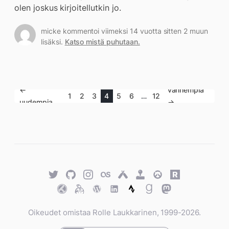
olen joskus kirjoitellutkin jo.
micke kommentoi viimeksi 14 vuotta sitten 2 muun
lisäksi.
Katso mistä puhutaan.
←
vanhempia
1
2
3
4
5
6
…
12
uudempia
→
Twitter
GitHub
Twitter
Last.fm
Untappd
Retro
Overwatch
Rawg.io
Achievements
Trakt
Keybase
WordPress
WordPress
Strava
Goodreads
Mastodon
Oikeudet omistaa Rolle Laukkarinen, 1999-2026.