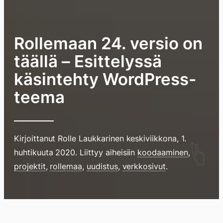
Rollemaan 24. versio on
täällä – Esittelyssä
käsintehty WordPress-
teema
Kirjoittanut
Rolle Laukkarinen
keskiviikkona, 1.
Hyppää
huhtikuuta 2020
. Liittyy aiheisiin
koodaaminen
,
sisältöö
projektit
,
rollemaa
,
uudistus
,
verkkosivut
.
pyyhkim
näyttöä
sormell
Blogi
Lokikirja
Arkisto
Tietoa
Kirja