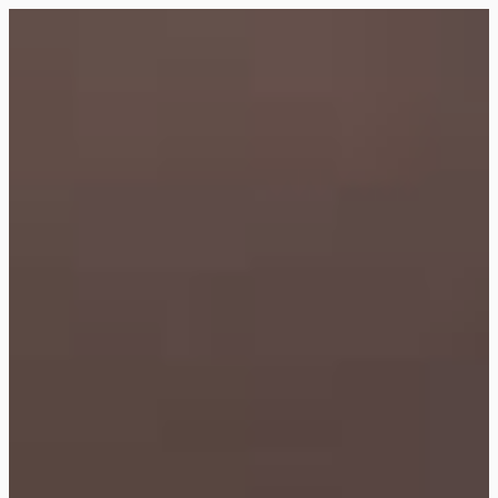
Siirry
suoraan
Rollemaa
sisältöön