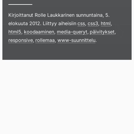
Kirjoittanut
Rolle Laukkarinen
sunnuntaina, 5.
elokuuta 2012
. Liittyy aiheisiin
css
,
css3
,
html
,
html5
,
koodaaminen
,
media-queryt
,
päivitykset
,
responsive
,
rollemaa
,
www-suunnittelu
.
Hyppää
sisältöö
pyyhkim
Blogi
Lokikirja
Arkisto
Tietoa
Kirja
näyttöä
sormell
ylöspäi
tai
klikkaam
tästä
Arkistomatskua