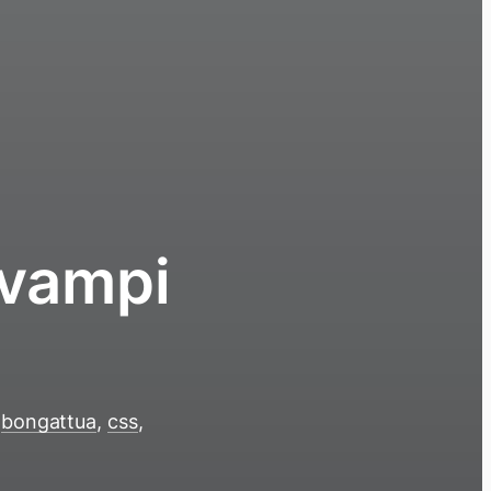
avampi
n
bongattua
,
css
,