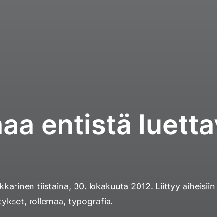
aa entistä luett
ukkarinen
tiistaina, 30. lokakuuta 2012
. Liittyy aiheisii
tykset
,
rollemaa
,
typografia
.