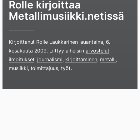
Rolle kirjoittaa
Metallimusiikki.netissä
Kirjoittanut
Rolle Laukkarinen
lauantaina, 6.
kesäkuuta 2009
. Liittyy aiheisiin
arvostelut
,
ilmoitukset
,
journalismi
,
kirjoittaminen
,
metalli
,
musiikki
,
toimittajuus
,
työt
.
Hyppää
sisältöö
pyyhkim
Blogi
Lokikirja
Arkisto
Tietoa
Kirja
näyttöä
sormell
ylöspäi
tai
klikkaam