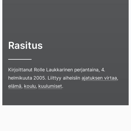
Rasitus
Kirjoittanut
Rolle Laukkarinen
perjantaina, 4.
helmikuuta 2005
. Liittyy aiheisiin
ajatuksen virtaa
,
elämä
,
koulu
,
kuulumiset
.
Hyppää
sisältöö
pyyhkim
näyttöä
Blogi
Lokikirja
Arkisto
Tietoa
Kirja
sormell