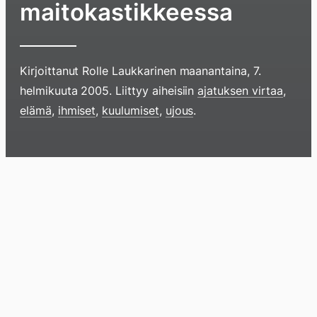
maitokastikkeessa
Kirjoittanut
Rolle Laukkarinen
maanantaina, 7.
helmikuuta 2005
. Liittyy aiheisiin
ajatuksen virtaa
,
Hyppää
elämä
,
ihmiset
,
kuulumiset
,
ujous
.
sisältöö
pyyhkim
näyttöä
Blogi
Lokikirja
Arkisto
Tietoa
Kirja
sormell
ylöspäi
tai
klikkaam
tästä
Arkistomatskua