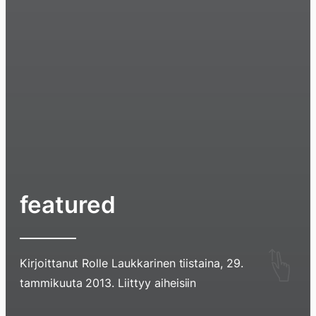
featured
Hyppää
Kirjoittanut
Rolle Laukkarinen
tiistaina, 29.
sisältöö
tammikuuta 2013
. Liittyy aiheisiin
pyyhkim