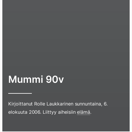
Mummi 90v
Kirjoittanut
Rolle Laukkarinen
sunnuntaina, 6.
Hyppää
elokuuta 2006
. Liittyy aiheisiin
elämä
.
sisältöö
pyyhkim