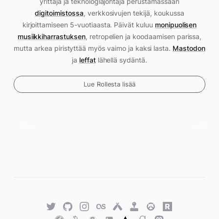
yrittäjä ja teknologiajohtaja perustamassaan
digitoimistossa
, verkkosivujen tekijä, koukussa
kirjoittamiseen 5-vuotiaasta. Päivät kuluu
monipuolisen
musiikkiharrastuksen
, retropelien ja koodaamisen parissa,
mutta arkea piristyttää myös vaimo ja kaksi lasta.
Mastodon
ja
leffat
lähellä sydäntä.
Lue Rollesta lisää
Twitter
GitHub
Twitter
Last.fm
Untappd
Retro
Overwatch
Rawg.io
Achievements