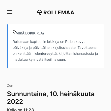
Siirry
suoraan
ROLLEMAA
sisältöön
MIKÄ LOKIKIRJA?
Rollemaan kapteenin lokikirja on Rollen kevyt
päiväkirja ja päivittäinen kirjoitushaaste. Tavoitteena
on kehittää mielenterveyttä, kirjoittamisharrastusta ja
madaltaa kynnystä itseilmaisuun.
Zen
Sunnuntaina, 10. heinäkuuta
2022
Kello on 11:23