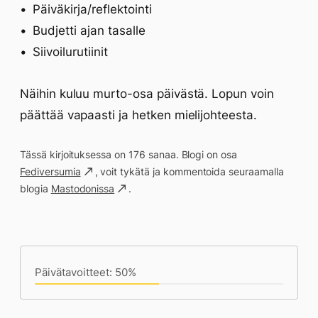
Päiväkirja/reflektointi
Budjetti ajan tasalle
Siivoilurutiinit
Näihin kuluu murto-osa päivästä. Lopun voin
päättää vapaasti ja hetken mielijohteesta.
Tässä kirjoituksessa on 176 sanaa. Blogi on osa
Fediversumia
, voit tykätä ja kommentoida seuraamalla
blogia
Mastodonissa
.
Päivän saavutukset kirjoittamishetkeen
(11:23) mennessä
Päivätavoitteet: 50%