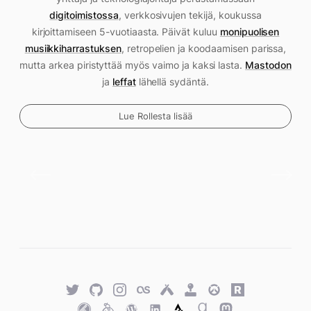
digitoimistossa
, verkkosivujen tekijä, koukussa
kirjoittamiseen 5-vuotiaasta. Päivät kuluu
monipuolisen
musiikkiharrastuksen
, retropelien ja koodaamisen parissa,
mutta arkea piristyttää myös vaimo ja kaksi lasta.
Mastodon
ja
leffat
lähellä sydäntä.
Lue Rollesta lisää
Twitter
GitHub
Twitter
Last.fm
Untappd
Retro
Overwatch
Rawg.io
Achievements
Trakt
Keybase
WordPress
WordPress
Strava
Goodreads
Mastodon