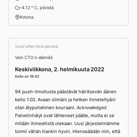
-4.12 ° C, pilvistä
Kotona
Vuosi sitten tänä päivänä
Vain CTO:n elämää
Keskiviikkona, 2. helmikuuta 2022
Kello on 18:42
94 push-ilmoitusta päästävät häiritsevän äänen
kello 1:02. Avaan silmäni ja hetken ihmeteltyäni
otan älypuhelimen kouraani.
.
Acknowledged
Palvelinhälyt ovat lähteneet päälle, mutta ei se
mitään ihmeellistä olekaan. Uusi järjestelmämme
toimii vähän liiankin hyvin. Hienosäädän niin, että