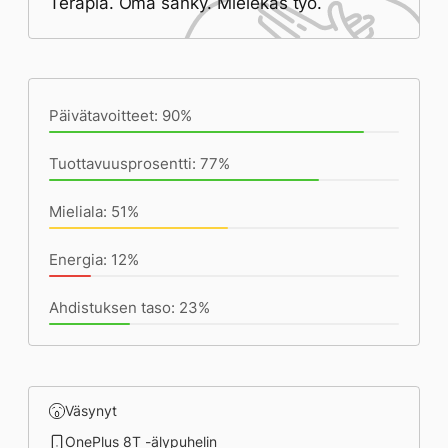
Terapia. Oma sänky. Mielekäs työ.
Päivän saavutukset kirjoittamishetkeen
(23:25) mennessä
Päivätavoitteet: 90%
Tuottavuusprosentti: 77%
Mieliala: 51%
Energia: 12%
Ahdistuksen taso: 23%
Väsynyt
OnePlus 8T -älypuhelin