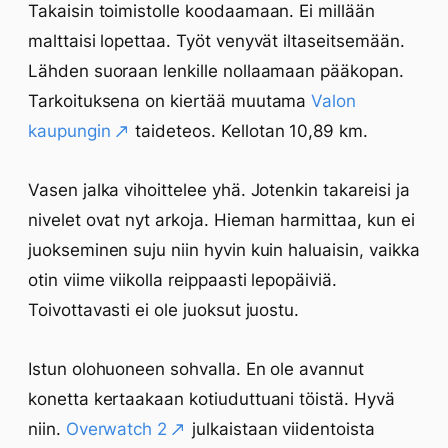
Takaisin toimistolle koodaamaan. Ei millään
malttaisi lopettaa. Työt venyvät iltaseitsemään.
Lähden suoraan lenkille nollaamaan pääkopan.
Tarkoituksena on kiertää muutama
Valon
kaupungin
taideteos. Kellotan 10,89 km.
Vasen jalka vihoittelee yhä. Jotenkin takareisi ja
nivelet ovat nyt arkoja. Hieman harmittaa, kun ei
juokseminen suju niin hyvin kuin haluaisin, vaikka
otin viime viikolla reippaasti lepopäiviä.
Toivottavasti ei ole juoksut juostu.
Istun olohuoneen sohvalla. En ole avannut
konetta kertaakaan kotiuduttuani töistä. Hyvä
niin.
Overwatch 2
julkaistaan viidentoista