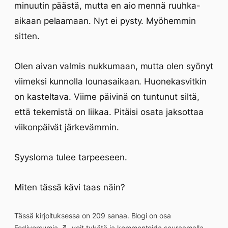
minuutin päästä, mutta en aio mennä ruuhka-
aikaan pelaamaan. Nyt ei pysty. Myöhemmin
sitten.
Olen aivan valmis nukkumaan, mutta olen syönyt
viimeksi kunnolla lounasaikaan. Huonekasvitkin
on kasteltava. Viime päivinä on tuntunut siltä,
että tekemistä on liikaa. Pitäisi osata jaksottaa
viikonpäivät järkevämmin.
Syysloma tulee tarpeeseen.
Miten tässä kävi taas näin?
Tässä kirjoituksessa on 209 sanaa. Blogi on osa
Fediversumia
, voit tykätä ja kommentoida seuraamalla