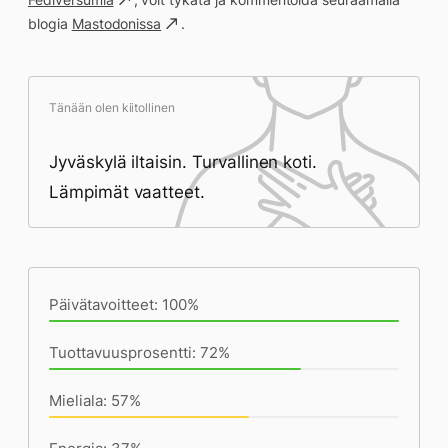
blogia
Mastodonissa
.
Tänään olen kiitollinen
Jyväskylä iltaisin. Turvallinen koti.
Lämpimät vaatteet.
Päivän saavutukset kirjoittamishetkeen
(21:50) mennessä
Päivätavoitteet: 100%
Tuottavuusprosentti: 72%
Mieliala: 57%