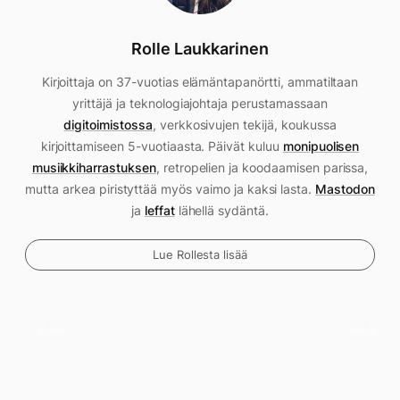
Rolle Laukkarinen
Kirjoittaja on 37-vuotias elämäntapanörtti, ammatiltaan
yrittäjä ja teknologiajohtaja perustamassaan
digitoimistossa
, verkkosivujen tekijä, koukussa
kirjoittamiseen 5-vuotiaasta. Päivät kuluu
monipuolisen
musiikkiharrastuksen
, retropelien ja koodaamisen parissa,
mutta arkea piristyttää myös vaimo ja kaksi lasta.
Mastodon
ja
leffat
lähellä sydäntä.
Lue Rollesta lisää