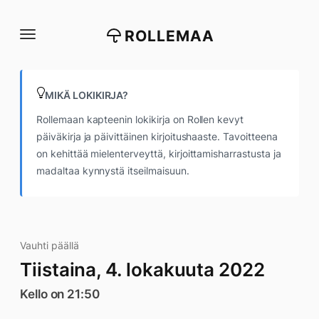
Siirry
suoraan
ROLLEMAA
sisältöön
MIKÄ LOKIKIRJA?
Rollemaan kapteenin lokikirja on Rollen kevyt
päiväkirja ja päivittäinen kirjoitushaaste. Tavoitteena
on kehittää mielenterveyttä, kirjoittamisharrastusta ja
madaltaa kynnystä itseilmaisuun.
Vauhti päällä
Tiistaina, 4. lokakuuta 2022
Kello on 21:50