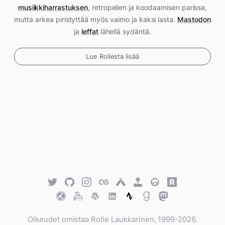
musiikkiharrastuksen
, retropelien ja koodaamisen parissa,
mutta arkea piristyttää myös vaimo ja kaksi lasta.
Mastodon
ja
leffat
lähellä sydäntä.
Lue Rollesta lisää
Twitter
GitHub
Twitter
Last.fm
Untappd
Retro
Overwatch
Rawg.io
Achievements
Trakt
Keybase
WordPress
WordPress
Strava
Goodreads
Mastodon
Oikeudet omistaa Rolle Laukkarinen, 1999-2026.