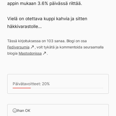
appin mukaan 3.6% päivässä riittää.
Vielä on otettava kuppi kahvia ja sitten
häkkivarastolle…
Tässä kirjoituksessa on 103 sanaa. Blogi on osa
Fediversumia
, voit tykätä ja kommentoida seuraamalla
blogia
Mastodonissa
.
Päivän saavutukset kirjoittamishetkeen
(13:26) mennessä
Päivätavoitteet: 20%
Ihan OK