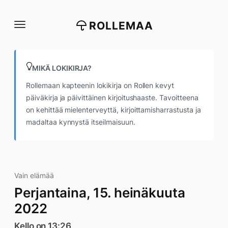
Siirry
suoraan
ROLLEMAA
sisältöön
MIKÄ LOKIKIRJA?
Rollemaan kapteenin lokikirja on Rollen kevyt
päiväkirja ja päivittäinen kirjoitushaaste. Tavoitteena
on kehittää mielenterveyttä, kirjoittamisharrastusta ja
madaltaa kynnystä itseilmaisuun.
Vain elämää
Perjantaina, 15. heinäkuuta
2022
Kello on 13:26