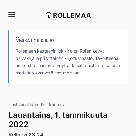
Siirry
suoraan
ROLLEMAA
sisältöön
MIKÄ LOKIKIRJA?
Rollemaan kapteenin lokikirja on Rollen kevyt
päiväkirja ja päivittäinen kirjoitushaaste. Tavoitteena
on kehittää mielenterveyttä, kirjoittamisharrastusta ja
madaltaa kynnystä itseilmaisuun.
Uusi vuosi käyntiin liikunnalla
Lauantaina, 1. tammikuuta
2022
Kello on 23:24