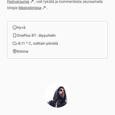
Fediversumia
, voit tykätä ja kommentoida seuraamalla
blogia
Mastodonissa
.
Hyvä
OnePlus 8T -älypuhelin
-8.11 ° C, osittain pilvistä
Kotona