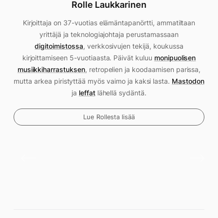
Rolle Laukkarinen
Kirjoittaja on 37-vuotias elämäntapanörtti, ammatiltaan
yrittäjä ja teknologiajohtaja perustamassaan
digitoimistossa
, verkkosivujen tekijä, koukussa
kirjoittamiseen 5-vuotiaasta. Päivät kuluu
monipuolisen
musiikkiharrastuksen
, retropelien ja koodaamisen parissa,
mutta arkea piristyttää myös vaimo ja kaksi lasta.
Mastodon
ja
leffat
lähellä sydäntä.
Lue Rollesta lisää