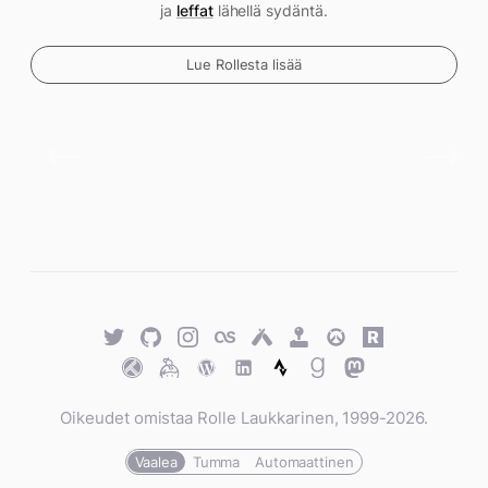
ja
leffat
lähellä sydäntä.
Lue Rollesta lisää
Twitter
GitHub
Twitter
Last.fm
Untappd
Retro
Overwatch
Rawg.io
Achievements
Trakt
Keybase
WordPress
WordPress
Strava
Goodreads
Mastodon
Oikeudet omistaa Rolle Laukkarinen, 1999-2026.
Vaalea
Tumma
Automaattinen