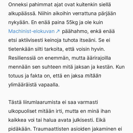
Onneksi pahimmat ajat ovat kuitenkin siellä
alkupäässä. Niihin aikoihin verrattuna pärjään
nykyään. En enää paina 55kg ja ole kuin
Machinist-elokuvan
päähahmo, enkä enää
etsi aktiivisesti keinoja tuhota itseäni. Se ei
tietenkään silti tarkoita, että voisin hyvin.
Resilienssiä on enemmän, mutta äärirajoilla
mennään sen suhteen mitä jaksan ja kestän. Kun
totuus ja fakta on, että en jaksa
mitään
ylimääräistä vapaalla.
Tästä liirumlaarumista ei saa varmasti
ulkopuoliset mitään irti, mutta en minä ihan
kaikkea voi tai halua avata julkisesti. Eikä
pidäkään. Traumaattisten asioiden jakaminen ei