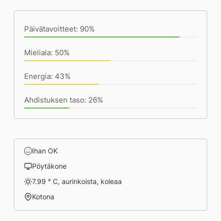
(19:23) mennessä
Päivätavoitteet: 90%
Mieliala: 50%
Energia: 43%
Ahdistuksen taso: 26%
Ihan OK
Pöytäkone
7.99 ° C, aurinkoista, koleaa
Kotona