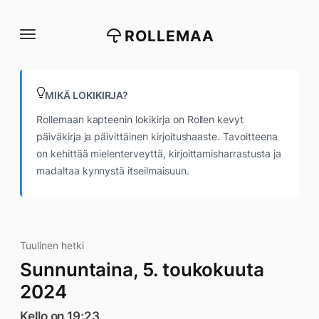
Siirry
suoraan
ROLLEMAA
sisältöön
MIKÄ LOKIKIRJA?
Rollemaan kapteenin lokikirja on Rollen kevyt
päiväkirja ja päivittäinen kirjoitushaaste. Tavoitteena
on kehittää mielenterveyttä, kirjoittamisharrastusta ja
madaltaa kynnystä itseilmaisuun.
Tuulinen hetki
Sunnuntaina, 5. toukokuuta
2024
Kello on 19:23