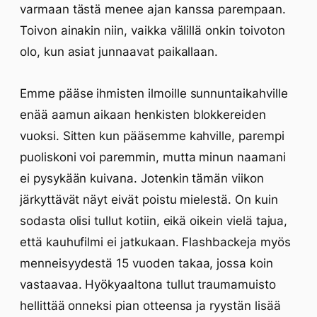
varmaan tästä menee ajan kanssa parempaan.
Toivon ainakin niin, vaikka välillä onkin toivoton
olo, kun asiat junnaavat paikallaan.
Emme pääse ihmisten ilmoille sunnuntaikahville
enää aamun aikaan henkisten blokkereiden
vuoksi. Sitten kun pääsemme kahville, parempi
puoliskoni voi paremmin, mutta minun naamani
ei pysykään kuivana. Jotenkin tämän viikon
järkyttävät näyt eivät poistu mielestä. On kuin
sodasta olisi tullut kotiin, eikä oikein vielä tajua,
että kauhufilmi ei jatkukaan. Flashbackeja myös
menneisyydestä 15 vuoden takaa, jossa koin
vastaavaa. Hyökyaaltona tullut traumamuisto
hellittää onneksi pian otteensa ja ryystän lisää