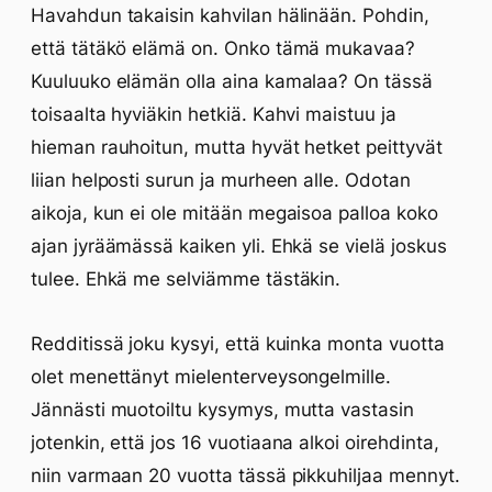
Havahdun takaisin kahvilan hälinään. Pohdin,
että tätäkö elämä on. Onko tämä mukavaa?
Kuuluuko elämän olla aina kamalaa? On tässä
toisaalta hyviäkin hetkiä. Kahvi maistuu ja
hieman rauhoitun, mutta hyvät hetket peittyvät
liian helposti surun ja murheen alle. Odotan
aikoja, kun ei ole mitään megaisoa palloa koko
ajan jyräämässä kaiken yli. Ehkä se vielä joskus
tulee. Ehkä me selviämme tästäkin.
Redditissä joku kysyi, että kuinka monta vuotta
olet menettänyt mielenterveysongelmille.
Jännästi muotoiltu kysymys, mutta vastasin
jotenkin, että jos 16 vuotiaana alkoi oirehdinta,
niin varmaan 20 vuotta tässä pikkuhiljaa mennyt.