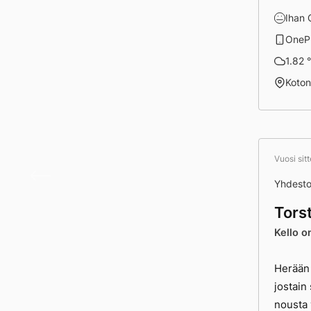
Ihan
OnePl
1.82 °
Koto
Vuosi sit
Ei mi
Yhdestoi
Tors
Kello o
Herään 
jostain
nousta 