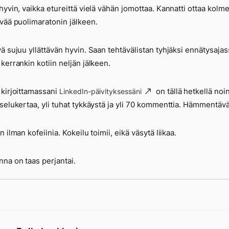
hyvin, vaikka etureittä vielä vähän jomottaa. Kannatti ottaa kolm
vää puolimaratonin jälkeen.
ä sujuu yllättävän hyvin. Saan tehtävälistan tyhjäksi ennätysajas
kerrankin kotiin neljän jälkeen.
kirjoittamassani
on tällä hetkellä noi
LinkedIn-päivityksessäni
selukertaa, yli tuhat tykkäystä ja yli 70 kommenttia. Hämmentävä
 ilman kofeiinia. Kokeilu toimii, eikä väsytä liikaa.
a on taas perjantai.