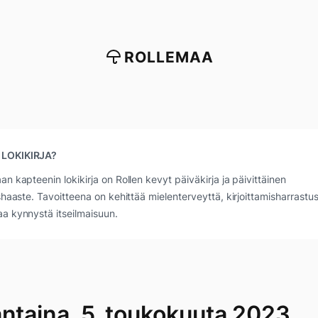
ROLLEMAA
 LOKIKIRJA?
an kapteenin lokikirja on Rollen kevyt päiväkirja ja päivittäinen
ushaaste. Tavoitteena on kehittää mielenterveyttä, kirjoittamisharrastus
a kynnystä itseilmaisuun.
antaina, 5. toukokuuta 2023