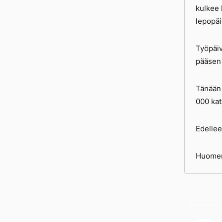
kulkee 
lepopäi
Työpäiv
pääsen 
Tänään 
000 kat
Edelleen
Huomenn