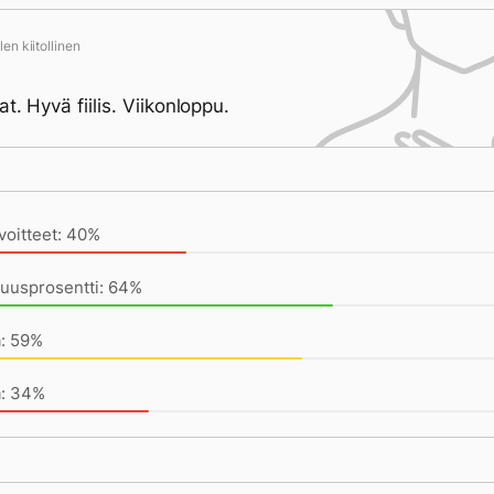
en kiitollinen
t. Hyvä fiilis. Viikonloppu.
ivän saavutukset kirjoittamishetkeen (23:59) mennessä
voitteet: 40%
vuusprosentti: 64%
a: 59%
a: 34%