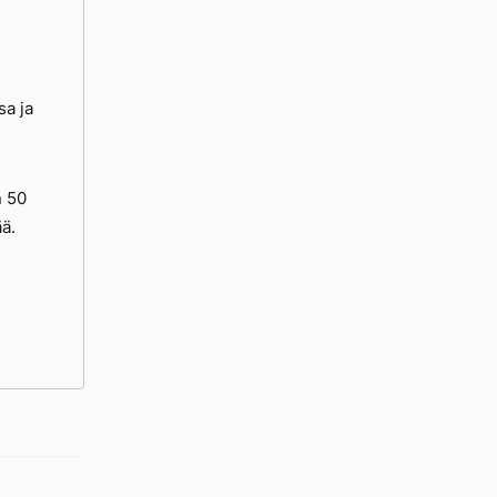
e
sa ja
n 50
ä.