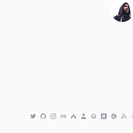
Twitter
GitHub
Twitter
Last.fm
Untappd
Retro
Overwatch
Rawg.io
Trakt
Keyb
Achievements