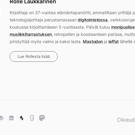
Rolle Laukkarinen
Kirjoittaja on 37-vuotias elämäntapanörtti, ammatiltaan yrittäjä j
teknologiajohtaja perustamassaan
digitoimistossa
, verkkosivuje
koukussa kirjoittamiseen 5-vuotiaasta. Päivät kuluu
monipuolise
musiikkiharrastuksen
, retropelien ja koodaamisen parissa, mutt
piristyttää myös vaimo ja kaksi lasta.
Mastodon
ja
leffat
lähellä 
Lue Rollesta lisää
ase
WordPress
WordPress
Strava
Goodreads
Mastodon
Oikeud