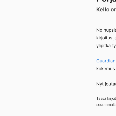
Kello o
No hupsis
kirjoitus 
ylipitkä 
Guardians
kokemus
Nyt joutaa
Tässä kirjo
seuraamall