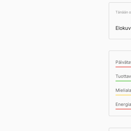
Tänään ol
Elokuva
Pä
Päiväta
Tuotta
Mielial
Energi