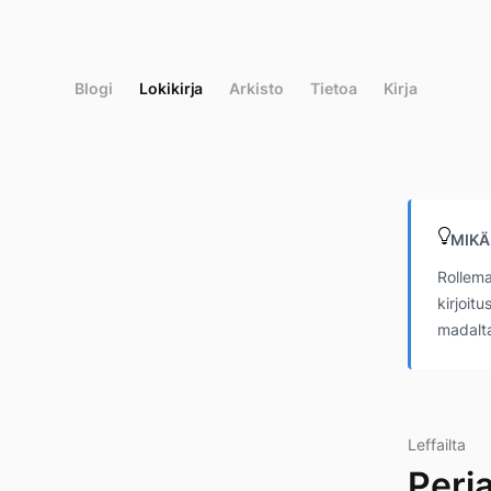
Siirry
suoraan
sisältöön
Blogi
Lokikirja
Arkisto
Tietoa
Kirja
MIKÄ
Rollema
kirjoit
madalta
Leffailta
Perj