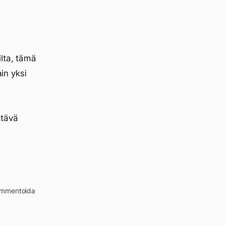
lta, tämä
in yksi
ttävä
kommentoida