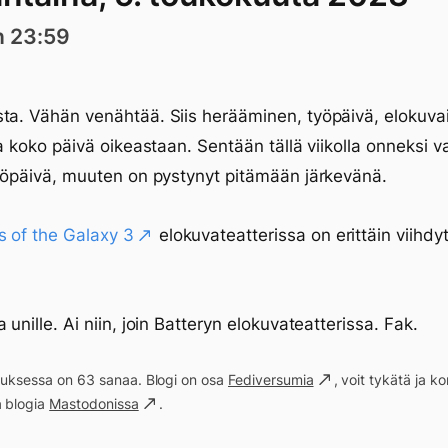
n 23:59
ta. Vähän venähtää. Siis herääminen, työpäivä, elokuvai
ja koko päivä oikeastaan. Sentään tällä viikolla onneksi va
työpäivä, muuten on pystynyt pitämään järkevänä.
 of the Galaxy 3
elokuvateatterissa on erittäin viihdy
.
 unille. Ai niin, join Batteryn elokuvateatterissa. Fak.
ituksessa on 63 sanaa. Blogi on osa
Fediversumia
, voit tykätä ja 
a blogia
Mastodonissa
.