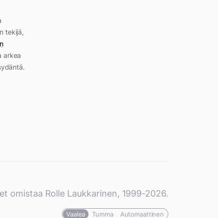
a
n tekijä,
n
a arkea
sydäntä.
et omistaa Rolle Laukkarinen, 1999-2026.
Vaalea
Tumma
Automaattinen