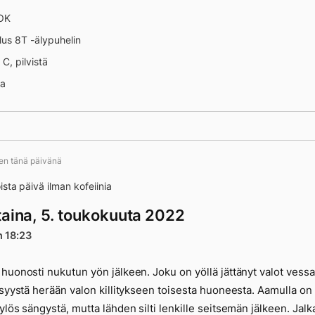
 OK
us 8T -älypuhelin
 C, pilvistä
na
ten tänä päivänä
tään
sta päivä ilman kofeiinia
taina, 5. toukokuuta 2022
n 18:23
huonosti nukutun yön jälkeen. Joku on yöllä jättänyt valot vessa
 syystä herään valon killitykseen toisesta huoneesta. Aamulla on
ylös sängystä, mutta lähden silti lenkille seitsemän jälkeen. Jalk