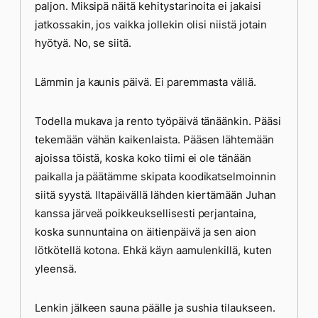
paljon. Miksipä näitä kehitystarinoita ei jakaisi
jatkossakin, jos vaikka jollekin olisi niistä jotain
hyötyä. No, se siitä.
Lämmin ja kaunis päivä. Ei paremmasta väliä.
Todella mukava ja rento työpäivä tänäänkin. Pääsi
tekemään vähän kaikenlaista. Pääsen lähtemään
ajoissa töistä, koska koko tiimi ei ole tänään
paikalla ja päätämme skipata koodikatselmoinnin
siitä syystä. Iltapäivällä lähden kiertämään Juhan
kanssa järveä poikkeuksellisesti perjantaina,
koska sunnuntaina on äitienpäivä ja sen aion
lötkötellä kotona. Ehkä käyn aamulenkillä, kuten
yleensä.
Lenkin jälkeen sauna päälle ja sushia tilaukseen.