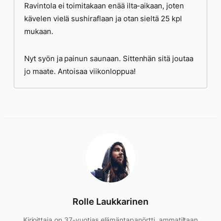
Ravintola ei toimitakaan enää ilta-aikaan, joten
kävelen vielä sushiraflaan ja otan sieltä 25 kpl
mukaan.
Nyt syön ja painun saunaan. Sittenhän sitä joutaa
jo maate. Antoisaa viikonloppua!
Rolle Laukkarinen
Kirjoittaja on 37-vuotias elämäntapanörtti, ammatiltaan