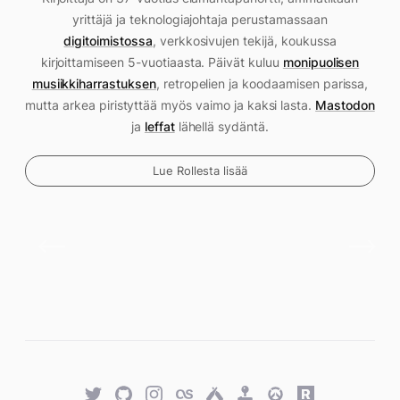
yrittäjä ja teknologiajohtaja perustamassaan
digitoimistossa
, verkkosivujen tekijä, koukussa
kirjoittamiseen 5-vuotiaasta. Päivät kuluu
monipuolisen
musiikkiharrastuksen
, retropelien ja koodaamisen parissa,
mutta arkea piristyttää myös vaimo ja kaksi lasta.
Mastodon
ja
leffat
lähellä sydäntä.
Lue Rollesta lisää
Twitter
GitHub
Twitter
Last.fm
Untappd
Retro
Overwatch
Rawg.io