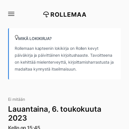
Siirry
suoraan
ROLLEMAA
sisältöön
MIKÄ LOKIKIRJA?
Rollemaan kapteenin lokikirja on Rollen kevyt
päiväkirja ja päivittäinen kirjoitushaaste. Tavoitteena
on kehittää mielenterveyttä, kirjoittamisharrastusta ja
madaltaa kynnystä itseilmaisuun.
Ei mitään
Lauantaina, 6. toukokuuta
2023
Kello on 15:45