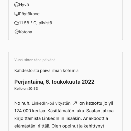
Hyvä
Pöytäkone
11.58 ° C, pilvistä
Kotona
Vuosi sitten tänä päivänä
Kahdestoista päivä ilman kofeiinia
Perjantaina, 6. toukokuuta 2022
Kello on 20:53
No huh.
on katsottu jo yli
LinkedIn-päivitystäni
124 000 kertaa. Käsittämätön luku. Saatan jatkaa
kirjoittamista LinkedIniin lisääkin. Anekdoottia
elämästäni riittää. Olen oppinut ja kehittynyt