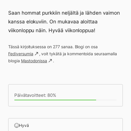
Saan hommat purkkiin neljältä ja lähden vaimon
kanssa elokuviin. On mukavaa aloittaa
viikonloppu näin. Hyvää viikonloppua!
Tässä kirjoituksessa on 277 sanaa. Blogi on osa
Fediversumia
, voit tykätä ja kommentoida seuraamalla
blogia
Mastodonissa
.
Päivän saavutukset kirjoittamishetkeen
(19:55) mennessä
Päivätavoitteet: 80%
Hyvä