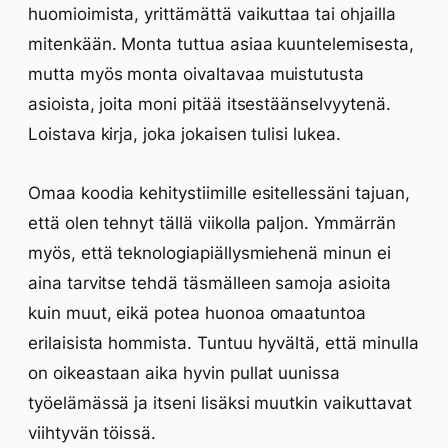
huomioimista, yrittämättä vaikuttaa tai ohjailla
mitenkään. Monta tuttua asiaa kuuntelemisesta,
mutta myös monta oivaltavaa muistutusta
asioista, joita moni pitää itsestäänselvyytenä.
Loistava kirja, joka jokaisen tulisi lukea.
Omaa koodia kehitystiimille esitellessäni tajuan,
että olen tehnyt tällä viikolla paljon. Ymmärrän
myös, että teknologiapiällysmiehenä minun ei
aina tarvitse tehdä täsmälleen samoja asioita
kuin muut, eikä potea huonoa omaatuntoa
erilaisista hommista. Tuntuu hyvältä, että minulla
on oikeastaan aika hyvin pullat uunissa
työelämässä ja itseni lisäksi muutkin vaikuttavat
viihtyvän töissä.