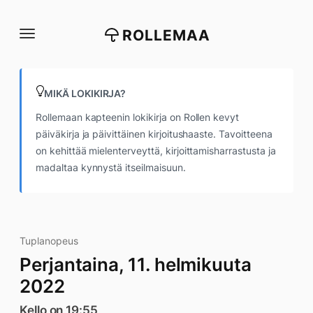
Siirry
suoraan
ROLLEMAA
sisältöön
MIKÄ LOKIKIRJA?
Rollemaan kapteenin lokikirja on Rollen kevyt
päiväkirja ja päivittäinen kirjoitushaaste. Tavoitteena
on kehittää mielenterveyttä, kirjoittamisharrastusta ja
madaltaa kynnystä itseilmaisuun.
Tuplanopeus
Perjantaina, 11. helmikuuta
2022
Kello on 19:55