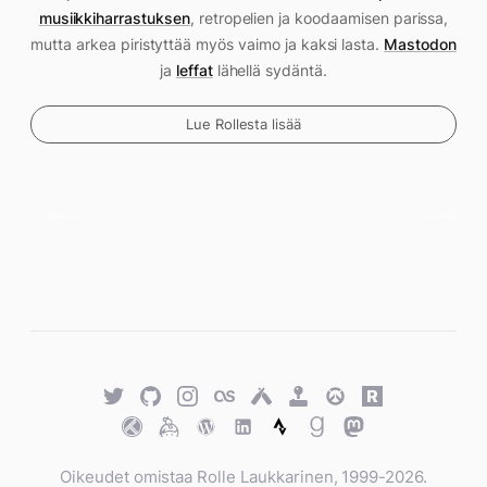
musiikkiharrastuksen
, retropelien ja koodaamisen parissa,
mutta arkea piristyttää myös vaimo ja kaksi lasta.
Mastodon
ja
leffat
lähellä sydäntä.
Lue Rollesta lisää
Twitter
GitHub
Twitter
Last.fm
Untappd
Retro
Overwatch
Rawg.io
Achievements
Trakt
Keybase
WordPress
WordPress
Strava
Goodreads
Mastodon
Oikeudet omistaa Rolle Laukkarinen, 1999-2026.