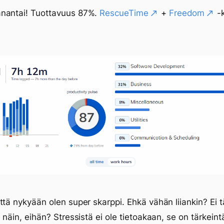
nantai! Tuottavuus 87%.
RescueTime
+
Freedom
-
ttä nykyään olen super skarppi. Ehkä vähän liiankin? Ei 
a näin, eihän? Stressistä ei ole tietoakaan, se on tärkeint