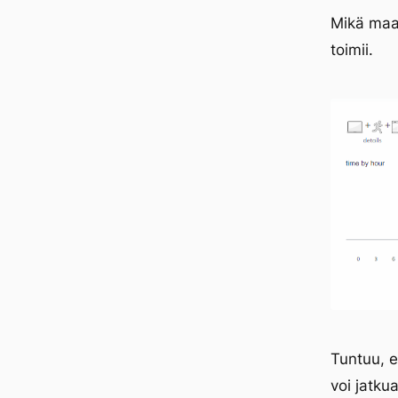
Mikä maa
toimii.
Tuntuu, e
voi jatku