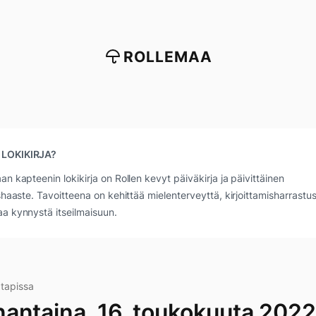
ROLLEMAA
 LOKIKIRJA?
an kapteenin lokikirja on Rollen kevyt päiväkirja ja päivittäinen
ushaaste. Tavoitteena on kehittää mielenterveyttä, kirjoittamisharrastus
a kynnystä itseilmaisuun.
tapissa
antaina, 16. toukokuuta 2022