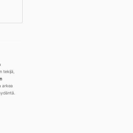
a
n tekijä,
n
a arkea
sydäntä.