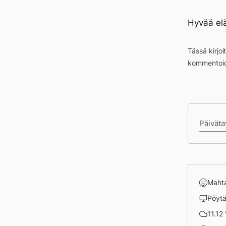
Hyvää el
Miette
Tässä kirjo
kommentoid
Pä
Päiväta
Maht
Pöyt
11.12