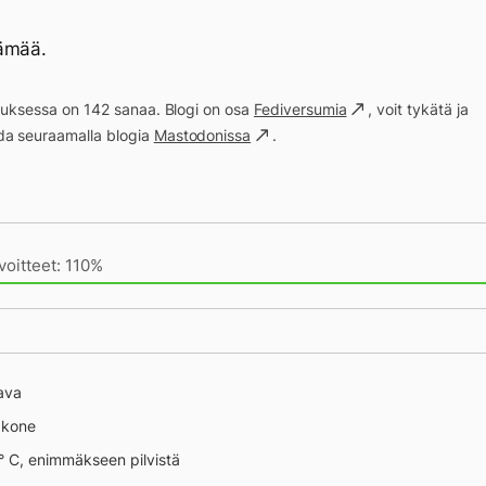
ämää.
itä
ituksessa on 142 sanaa. Blogi on osa
Fediversumia
, voit tykätä ja
a seuraamalla blogia
Mastodonissa
.
ivän saavutukset kirjoittamishetkeen (19:18) mennessä
voitteet: 110%
ava
äkone
 ° C, enimmäkseen pilvistä