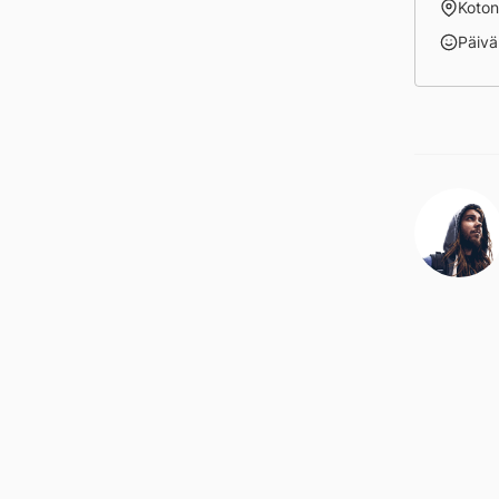
Koto
Päivä