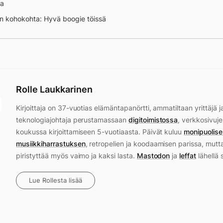
na
n kohokohta: Hyvä boogie töissä
Rolle Laukkarinen
Kirjoittaja on 37-vuotias elämäntapanörtti, ammatiltaan yrittäjä j
teknologiajohtaja perustamassaan
digitoimistossa
, verkkosivuje
koukussa kirjoittamiseen 5-vuotiaasta. Päivät kuluu
monipuolise
musiikkiharrastuksen
, retropelien ja koodaamisen parissa, mutt
piristyttää myös vaimo ja kaksi lasta.
Mastodon
ja
leffat
lähellä 
Lue Rollesta lisää