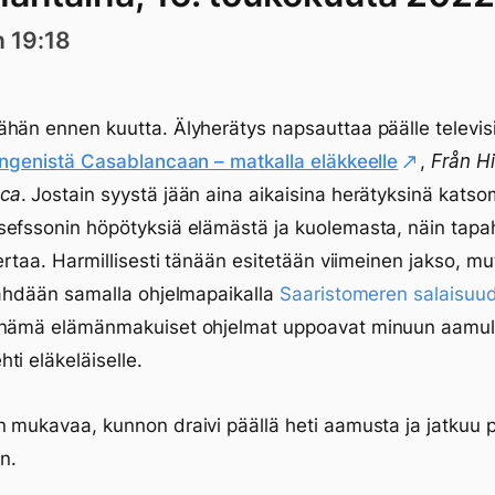
n 19:18
hän ennen kuutta. Älyherätys napsauttaa päälle televisi
ingenistä Casablancaan – matkalla eläkkeelle
,
Från Hi
ca
. Jostain syystä jään aina aikaisina herätyksinä kats
efssonin höpötyksiä elämästä ja kuolemasta, näin tapa
kertaa. Harmillisesti tänään esitetään viimeinen jakso, mu
nähdään samalla ohjelmapaikalla
Saaristomeren salaisuu
 nämä elämänmakuiset ohjelmat uppoavat minuun aamull
ti eläkeläiselle.
 mukavaa, kunnon draivi päällä heti aamusta ja jatkuu p
än.