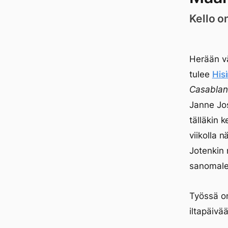
Kello o
Herään vä
tulee
His
Casablan
Janne Jos
tälläkin 
viikolla 
Jotenkin
sanomaleh
Työssä on
iltapäivä