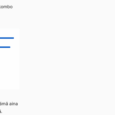
kombo
tämä aina
ä.