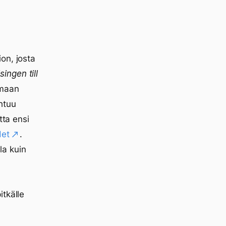
on, josta
singen till
omaan
htuu
tta ensi
det
.
a kuin
itkälle