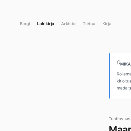
Siirry
suoraan
sisältöön
Blogi
Lokikirja
Arkisto
Tietoa
Kirja
MIKÄ
Rollema
kirjoit
madalta
Tuottavuus 
Maan