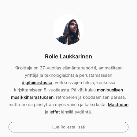
Rolle Laukkarinen
Kirjoittaja on 37-vuotias elämäntapanörtti, ammatiltaan
yrittäjä ja teknologiajohtaja perustamassaan
digitoimistossa
, verkkosivujen tekijä, koukussa
kirjoittamiseen 5-vuotiaasta. Päivät kuluu
monipuolisen
musiikkiharrastuksen
, retropelien ja koodaamisen parissa,
mutta arkea piristyttää myös vaimo ja kaksi lasta.
Mastodon
ja
leffat
lähellä sydäntä.
Lue Rollesta lisää