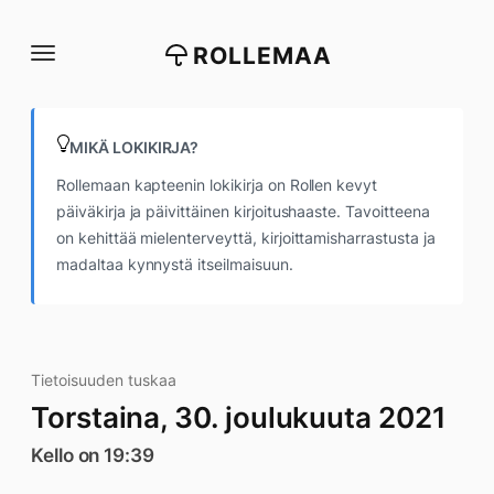
Siirry
suoraan
ROLLEMAA
sisältöön
MIKÄ LOKIKIRJA?
Rollemaan kapteenin lokikirja on Rollen kevyt
päiväkirja ja päivittäinen kirjoitushaaste. Tavoitteena
on kehittää mielenterveyttä, kirjoittamisharrastusta ja
madaltaa kynnystä itseilmaisuun.
Tietoisuuden tuskaa
Torstaina, 30. joulukuuta 2021
Kello on 19:39