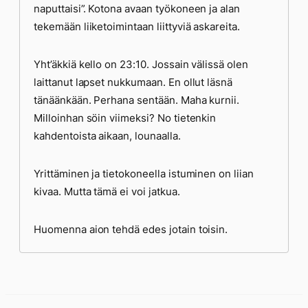
naputtaisi”. Kotona avaan työkoneen ja alan
tekemään liiketoimintaan liittyviä askareita.
Yht’äkkiä kello on 23:10. Jossain välissä olen
laittanut lapset nukkumaan. En ollut läsnä
tänäänkään. Perhana sentään. Maha kurnii.
Milloinhan söin viimeksi? No tietenkin
kahdentoista aikaan, lounaalla.
Yrittäminen ja tietokoneella istuminen on liian
kivaa. Mutta tämä ei voi jatkua.
Huomenna aion tehdä edes jotain toisin.