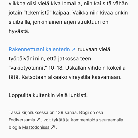
viikkoa olisi vielä kiva lomailla, niin kai sitä vähän
jotain ”tekemistä” kaipaa. Vaikka niin kivaa onkin
sluibailla, jonkinlainen arjen struktuuri on
hyvästä.
Rakennettuani kalenterin
ruuvaan vielä
työpäiväni niin, että jatkossa teen
”vakiotyötunnit” 10-18. Uskallan vihdoin kokeilla
tätä. Katsotaan alkaako vireystila kasvamaan.
Loppuilta kuitenkin vielä lunkisti.
Tässä kirjoituksessa on 139 sanaa. Blogi on osa
Fediversumia
, voit tykätä ja kommentoida seuraamalla
blogia
Mastodonissa
.