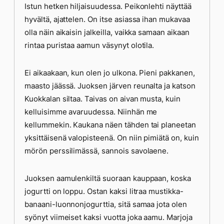
Istun hetken hiljaisuudessa. Peikonlehti näyttää
hyvältä, ajattelen. On itse asiassa ihan mukavaa
olla näin aikaisin jalkeilla, vaikka samaan aikaan
rintaa puristaa aamun väsynyt olotila.
Ei aikaakaan, kun olen jo ulkona. Pieni pakkanen,
maasto jäässä. Juoksen järven reunalta ja katson
Kuokkalan siltaa. Taivas on aivan musta, kuin
kelluisimme avaruudessa. Niinhän me
kellummekin. Kaukana näen tähden tai planeetan
yksittäisenä valopisteenä. On niin pimiätä on, kuin
mörön perssilimässä, sannois savolaene.
Juoksen aamulenkiltä suoraan kauppaan, koska
jogurtti on loppu. Ostan kaksi litraa mustikka-
banaani-luonnonjogurttia, sitä samaa jota olen
syönyt viimeiset kaksi vuotta joka aamu. Marjoja