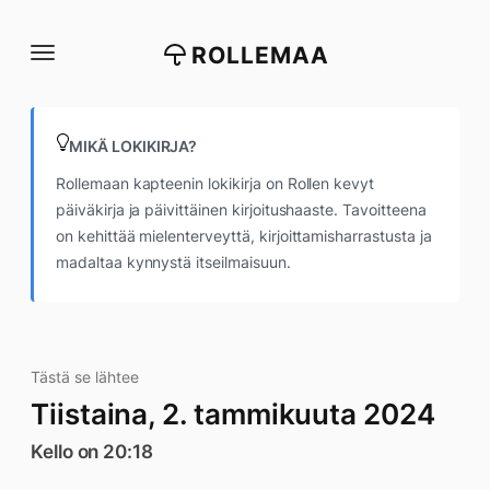
Siirry
suoraan
ROLLEMAA
sisältöön
MIKÄ LOKIKIRJA?
Rollemaan kapteenin lokikirja on Rollen kevyt
päiväkirja ja päivittäinen kirjoitushaaste. Tavoitteena
on kehittää mielenterveyttä, kirjoittamisharrastusta ja
madaltaa kynnystä itseilmaisuun.
Tästä se lähtee
Tiistaina, 2. tammikuuta 2024
Kello on 20:18