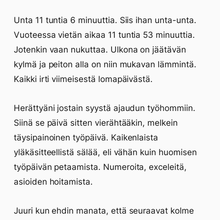
Unta 11 tuntia 6 minuuttia. Siis ihan unta-unta.
Vuoteessa vietän aikaa 11 tuntia 53 minuuttia.
Jotenkin vaan nukuttaa. Ulkona on jäätävän
kylmä ja peiton alla on niin mukavan lämmintä.
Kaikki irti viimeisestä lomapäivästä.
Herättyäni jostain syystä ajaudun työhommiin.
Siinä se päivä sitten vierähtääkin, melkein
täysipainoinen työpäivä. Kaikenlaista
yläkäsitteellistä sälää, eli vähän kuin huomisen
työpäivän petaamista. Numeroita, exceleitä,
asioiden hoitamista.
Juuri kun ehdin manata, että seuraavat kolme