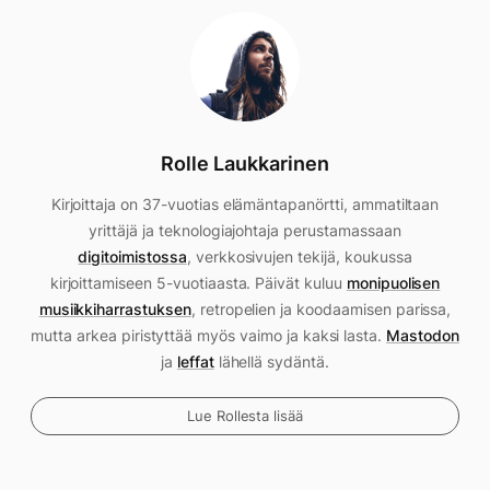
Rolle Laukkarinen
Kirjoittaja on 37-vuotias elämäntapanörtti, ammatiltaan
yrittäjä ja teknologiajohtaja perustamassaan
digitoimistossa
, verkkosivujen tekijä, koukussa
kirjoittamiseen 5-vuotiaasta. Päivät kuluu
monipuolisen
musiikkiharrastuksen
, retropelien ja koodaamisen parissa,
mutta arkea piristyttää myös vaimo ja kaksi lasta.
Mastodon
ja
leffat
lähellä sydäntä.
Lue Rollesta lisää