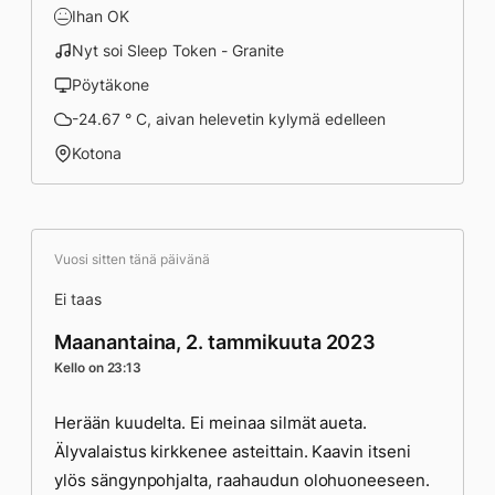
Ihan OK
Nyt soi Sleep Token - Granite
Pöytäkone
-24.67 ° C, aivan helevetin kylymä edelleen
Kotona
Vuosi sitten tänä päivänä
Ei taas
Maanantaina, 2. tammikuuta 2023
Kello on 23:13
Herään kuudelta. Ei meinaa silmät aueta.
Älyvalaistus kirkkenee asteittain. Kaavin itseni
ylös sängynpohjalta, raahaudun olohuoneeseen.