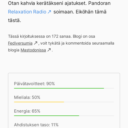
Otan kahvia kerätäkseni ajatukset. Pandoran
Relaxation Radio
soimaan. Eiköhän tämä
tästä.
Tässä kirjoituksessa on 172 sanaa. Blogi on osa
Fediversumia
, voit tykätä ja kommentoida seuraamalla
blogia
Mastodonissa
.
Päivän saavutukset kirjoittamishetkeen
(16:24) mennessä
Päivätavoitteet: 90%
Mieliala: 50%
Energia: 65%
Ahdistuksen taso: 11%