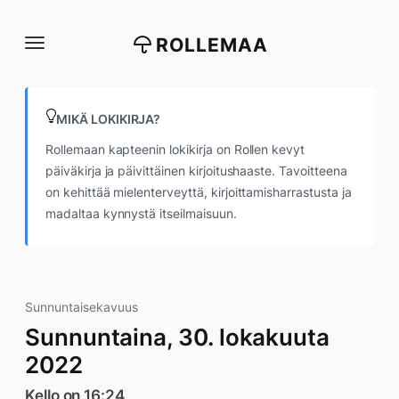
Siirry
suoraan
ROLLEMAA
sisältöön
MIKÄ LOKIKIRJA?
Rollemaan kapteenin lokikirja on Rollen kevyt
päiväkirja ja päivittäinen kirjoitushaaste. Tavoitteena
on kehittää mielenterveyttä, kirjoittamisharrastusta ja
madaltaa kynnystä itseilmaisuun.
Sunnuntaisekavuus
Sunnuntaina, 30. lokakuuta
2022
Kello on 16:24