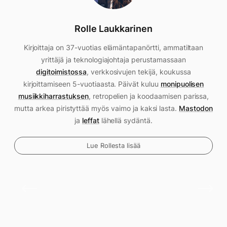
Rolle Laukkarinen
Kirjoittaja on 37-vuotias elämäntapanörtti, ammatiltaan
yrittäjä ja teknologiajohtaja perustamassaan
digitoimistossa
, verkkosivujen tekijä, koukussa
kirjoittamiseen 5-vuotiaasta. Päivät kuluu
monipuolisen
musiikkiharrastuksen
, retropelien ja koodaamisen parissa,
mutta arkea piristyttää myös vaimo ja kaksi lasta.
Mastodon
ja
leffat
lähellä sydäntä.
Lue Rollesta lisää