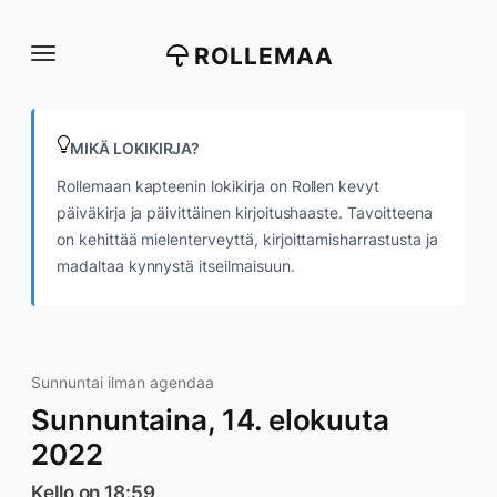
Siirry
suoraan
ROLLEMAA
sisältöön
MIKÄ LOKIKIRJA?
Rollemaan kapteenin lokikirja on Rollen kevyt
päiväkirja ja päivittäinen kirjoitushaaste. Tavoitteena
on kehittää mielenterveyttä, kirjoittamisharrastusta ja
madaltaa kynnystä itseilmaisuun.
Sunnuntai ilman agendaa
Sunnuntaina, 14. elokuuta
2022
Kello on 18:59