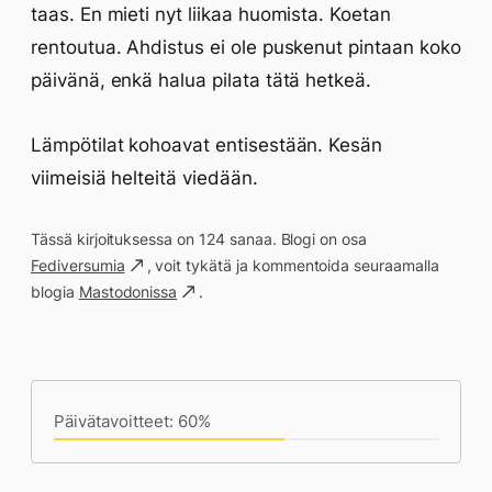
taas. En mieti nyt liikaa huomista. Koetan
rentoutua. Ahdistus ei ole puskenut pintaan koko
päivänä, enkä halua pilata tätä hetkeä.
Lämpötilat kohoavat entisestään. Kesän
viimeisiä helteitä viedään.
Tässä kirjoituksessa on 124 sanaa. Blogi on osa
Fediversumia
, voit tykätä ja kommentoida seuraamalla
blogia
Mastodonissa
.
Päivän saavutukset kirjoittamishetkeen
(18:59) mennessä
Päivätavoitteet: 60%