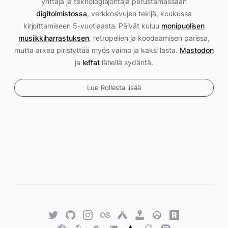
yrittäjä ja teknologiajohtaja perustamassaan
digitoimistossa
, verkkosivujen tekijä, koukussa
kirjoittamiseen 5-vuotiaasta. Päivät kuluu
monipuolisen
musiikkiharrastuksen
, retropelien ja koodaamisen parissa,
mutta arkea piristyttää myös vaimo ja kaksi lasta.
Mastodon
ja
leffat
lähellä sydäntä.
Lue Rollesta lisää
Twitter
GitHub
Twitter
Last.fm
Untappd
Retro
Overwatch
Rawg.io
Achievements