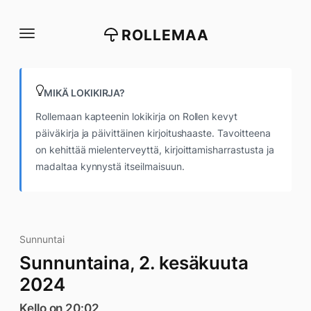
Siirry
suoraan
ROLLEMAA
sisältöön
MIKÄ LOKIKIRJA?
Rollemaan kapteenin lokikirja on Rollen kevyt
päiväkirja ja päivittäinen kirjoitushaaste. Tavoitteena
on kehittää mielenterveyttä, kirjoittamisharrastusta ja
madaltaa kynnystä itseilmaisuun.
Sunnuntai
Sunnuntaina, 2. kesäkuuta
2024
Kello on 20:02