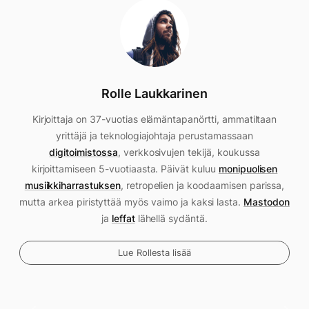
Rolle Laukkarinen
Kirjoittaja on 37-vuotias elämäntapanörtti, ammatiltaan
yrittäjä ja teknologiajohtaja perustamassaan
digitoimistossa
, verkkosivujen tekijä, koukussa
kirjoittamiseen 5-vuotiaasta. Päivät kuluu
monipuolisen
musiikkiharrastuksen
, retropelien ja koodaamisen parissa,
mutta arkea piristyttää myös vaimo ja kaksi lasta.
Mastodon
ja
leffat
lähellä sydäntä.
Lue Rollesta lisää