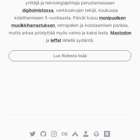
yrittäjä ja teknologiajohtaja perustamassaan
digitoimistossa
, verkkosivujen tekijä, koukussa
kirjoittamiseen 5-vuotiaasta. Päivät kuluu
monipuolisen
musiikkiharrastuksen
, retropelien ja koodaamisen parissa,
mutta arkea piristyttää myös vaimo ja kaksi lasta.
Mastodon
ja
leffat
lähellä sydäntä.
Lue Rollesta lisää
Twitter
GitHub
Twitter
Last.fm
Untappd
Retro
Overwatch
Rawg.io