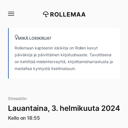
Siirry
suoraan
ROLLEMAA
sisältöön
MIKÄ LOKIKIRJA?
Rollemaan kapteenin lokikirja on Rollen kevyt
päiväkirja ja päivittäinen kirjoitushaaste. Tavoitteena
on kehittää mielenterveyttä, kirjoittamisharrastusta ja
madaltaa kynnystä itseilmaisuun.
Stressitön
Lauantaina, 3. helmikuuta 2024
Kello on 18:55