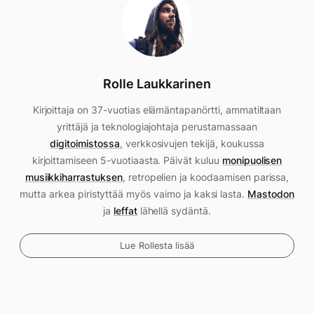
Rolle Laukkarinen
Kirjoittaja on 37-vuotias elämäntapanörtti, ammatiltaan
yrittäjä ja teknologiajohtaja perustamassaan
digitoimistossa
, verkkosivujen tekijä, koukussa
kirjoittamiseen 5-vuotiaasta. Päivät kuluu
monipuolisen
musiikkiharrastuksen
, retropelien ja koodaamisen parissa,
mutta arkea piristyttää myös vaimo ja kaksi lasta.
Mastodon
ja
leffat
lähellä sydäntä.
Lue Rollesta lisää