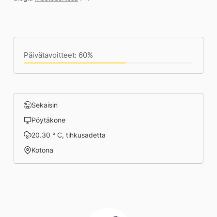
Päivän saavutukset kirjoittamishetkeen
(18:33) mennessä
Päivätavoitteet: 60%
Sekaisin
Pöytäkone
20.30 ° C, tihkusadetta
Kotona