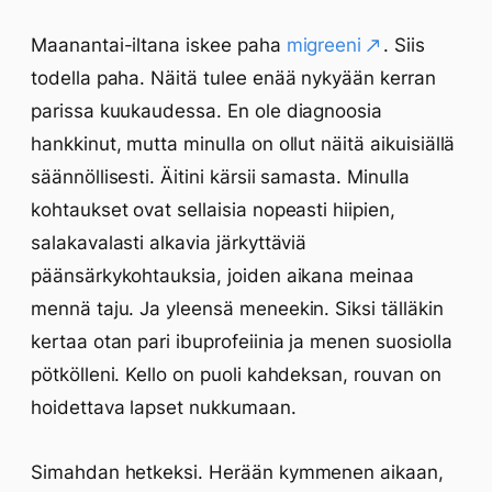
Maanantai-iltana iskee paha
migreeni
. Siis
todella paha. Näitä tulee enää nykyään kerran
parissa kuukaudessa. En ole diagnoosia
hankkinut, mutta minulla on ollut näitä aikuisiällä
säännöllisesti. Äitini kärsii samasta. Minulla
kohtaukset ovat sellaisia nopeasti hiipien,
salakavalasti alkavia järkyttäviä
päänsärkykohtauksia, joiden aikana meinaa
mennä taju. Ja yleensä meneekin. Siksi tälläkin
kertaa otan pari ibuprofeiinia ja menen suosiolla
pötkölleni. Kello on puoli kahdeksan, rouvan on
hoidettava lapset nukkumaan.
Simahdan hetkeksi. Herään kymmenen aikaan,