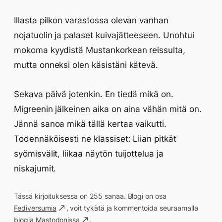
Illasta pilkon varastossa olevan vanhan
nojatuolin ja palaset kuivajätteeseen. Unohtui
mokoma kyydistä Mustankorkean reissulta,
mutta onneksi olen käsistäni kätevä.
Sekava päivä jotenkin. En tiedä mikä on.
Migreenin jälkeinen aika on aina vähän mitä on.
Jännä sanoa mikä tällä kertaa vaikutti.
Todennäköisesti ne klassiset: Liian pitkät
syömisvälit, liikaa näytön tuijottelua ja
niskajumit.
Tässä kirjoituksessa on 255 sanaa. Blogi on osa
Fediversumia
, voit tykätä ja kommentoida seuraamalla
blogia
Mastodonissa
.