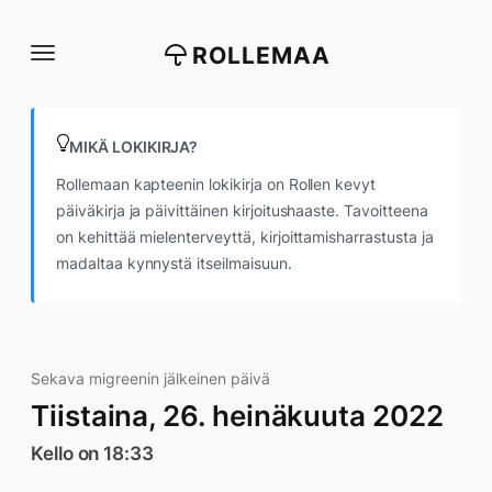
Siirry
suoraan
ROLLEMAA
sisältöön
MIKÄ LOKIKIRJA?
Rollemaan kapteenin lokikirja on Rollen kevyt
päiväkirja ja päivittäinen kirjoitushaaste. Tavoitteena
on kehittää mielenterveyttä, kirjoittamisharrastusta ja
madaltaa kynnystä itseilmaisuun.
Sekava migreenin jälkeinen päivä
Tiistaina, 26. heinäkuuta 2022
Kello on 18:33