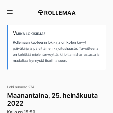
Siirry
suoraan
ROLLEMAA
sisältöön
MIKÄ LOKIKIRJA?
Rollemaan kapteenin lokikirja on Rollen kevyt
päiväkirja ja päivittäinen kirjoitushaaste. Tavoitteena
on kehittää mielenterveyttä, kirjoittamisharrastusta ja
madaltaa kynnystä itseilmaisuun.
Loki numero 274
Maanantaina, 25. heinäkuuta
2022
Kello on 15:59