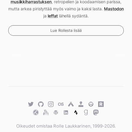
musiikkiharrastuksen
, retropelien ja koodaamisen parissa,
mutta arkea piristyttää myös vaimo ja kaksi lasta.
Mastodon
ja
leffat
lähellä sydäntä.
Lue Rollesta lisää
Twitter
GitHub
Twitter
Last.fm
Untappd
Retro
Overwatch
Rawg.io
Achievements
Trakt
Keybase
WordPress
WordPress
Strava
Goodreads
Mastodon
Oikeudet omistaa Rolle Laukkarinen, 1999-2026.