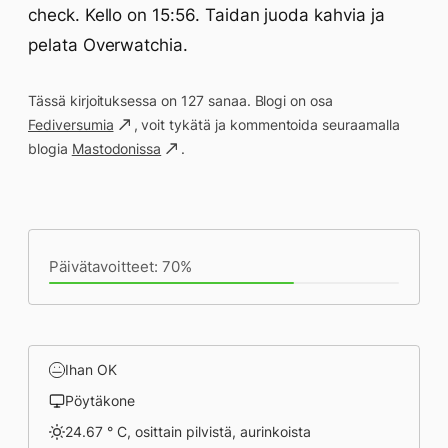
check. Kello on 15:56. Taidan juoda kahvia ja
pelata Overwatchia.
Tässä kirjoituksessa on 127 sanaa. Blogi on osa
Fediversumia
, voit tykätä ja kommentoida seuraamalla
blogia
Mastodonissa
.
Päivän saavutukset kirjoittamishetkeen
(15:59) mennessä
Päivätavoitteet: 70%
Ihan OK
Pöytäkone
24.67 ° C, osittain pilvistä, aurinkoista