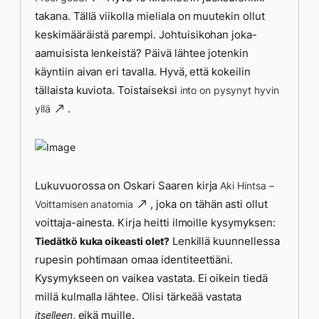
takana. Tällä viikolla mieliala on muutekin ollut
keskimääräistä parempi. Johtuisikohan joka-
aamuisista lenkeistä? Päivä lähtee jotenkin
käyntiin aivan eri tavalla. Hyvä, että kokeilin
tällaista kuviota. Toistaiseksi
into on pysynyt hyvin
.
yllä
Lukuvuorossa on Oskari Saaren kirja
Aki Hintsa –
, joka on tähän asti ollut
Voittamisen anatomia
voittaja-ainesta. Kirja heitti ilmoille kysymyksen:
Lenkillä kuunnellessa
Tiedätkö kuka oikeasti olet?
rupesin pohtimaan omaa identiteettiäni.
Kysymykseen on vaikea vastata. Ei oikein tiedä
millä kulmalla lähtee. Olisi tärkeää vastata
, eikä muille.
itselleen