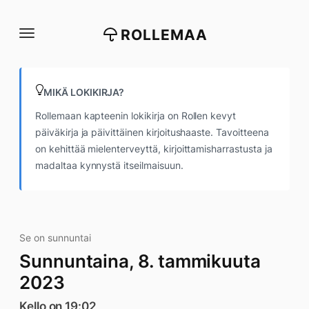
Siirry
suoraan
ROLLEMAA
sisältöön
MIKÄ LOKIKIRJA?
Rollemaan kapteenin lokikirja on Rollen kevyt
päiväkirja ja päivittäinen kirjoitushaaste. Tavoitteena
on kehittää mielenterveyttä, kirjoittamisharrastusta ja
madaltaa kynnystä itseilmaisuun.
Se on sunnuntai
Sunnuntaina, 8. tammikuuta
2023
Kello on 19:02