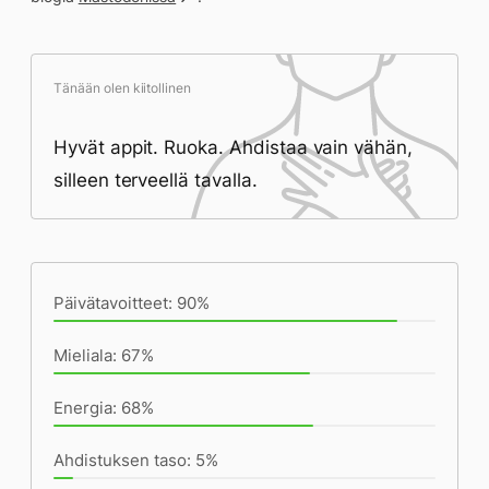
Tänään olen kiitollinen
Hyvät appit. Ruoka. Ahdistaa vain vähän,
silleen terveellä tavalla.
Päivän saavutukset kirjoittamishetkeen
(19:02) mennessä
Päivätavoitteet: 90%
Mieliala: 67%
Energia: 68%
Ahdistuksen taso: 5%