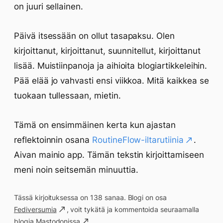
on juuri sellainen.
Päivä itsessään on ollut tasapaksu. Olen
kirjoittanut, kirjoittanut, suunnitellut, kirjoittanut
lisää. Muistiinpanoja ja aihioita blogiartikkeleihin.
Pää elää jo vahvasti ensi viikkoa. Mitä kaikkea se
tuokaan tullessaan, mietin.
Tämä on ensimmäinen kerta kun ajastan
reflektoinnin osana
RoutineFlow-iltarutiinia
.
Aivan mainio app. Tämän tekstin kirjoittamiseen
meni noin seitsemän minuuttia.
Tässä kirjoituksessa on 138 sanaa. Blogi on osa
Fediversumia
, voit tykätä ja kommentoida seuraamalla
blogia
Mastodonissa
.