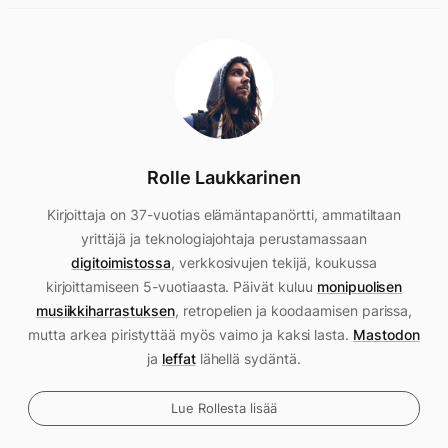
Rolle Laukkarinen
Kirjoittaja on 37-vuotias elämäntapanörtti, ammatiltaan
yrittäjä ja teknologiajohtaja perustamassaan
digitoimistossa
, verkkosivujen tekijä, koukussa
kirjoittamiseen 5-vuotiaasta. Päivät kuluu
monipuolisen
musiikkiharrastuksen
, retropelien ja koodaamisen parissa,
mutta arkea piristyttää myös vaimo ja kaksi lasta.
Mastodon
ja
leffat
lähellä sydäntä.
Lue Rollesta lisää