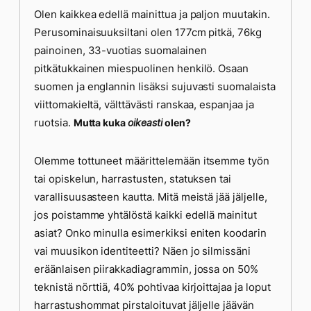
Olen kaikkea edellä mainittua ja paljon muutakin.
Perusominaisuuksiltani olen 177cm pitkä, 76kg
painoinen, 33-vuotias suomalainen
pitkätukkainen miespuolinen henkilö. Osaan
suomen ja englannin lisäksi sujuvasti suomalaista
viittomakieltä, välttävästi ranskaa, espanjaa ja
ruotsia.
Mutta kuka
oikeasti
olen?
Olemme tottuneet määrittelemään itsemme työn
tai opiskelun, harrastusten, statuksen tai
varallisuusasteen kautta. Mitä meistä jää jäljelle,
jos poistamme yhtälöstä kaikki edellä mainitut
asiat? Onko minulla esimerkiksi eniten koodarin
vai muusikon identiteetti? Näen jo silmissäni
eräänlaisen piirakkadiagrammin, jossa on 50%
teknistä nörttiä, 40% pohtivaa kirjoittajaa ja loput
harrastushommat pirstaloituvat jäljelle jäävän