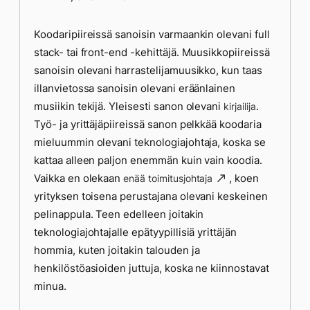
Koodaripiireissä sanoisin varmaankin olevani full
stack- tai front-end -kehittäjä. Muusikkopiireissä
sanoisin olevani harrastelijamuusikko, kun taas
illanvietossa sanoisin olevani eräänlainen
musiikin tekijä. Yleisesti sanon olevani
.
kirjailija
Työ- ja yrittäjäpiireissä sanon pelkkää koodaria
mieluummin olevani teknologiajohtaja, koska se
kattaa alleen paljon enemmän kuin vain koodia.
Vaikka en olekaan
, koen
enää toimitusjohtaja
yrityksen toisena perustajana olevani keskeinen
pelinappula. Teen edelleen joitakin
teknologiajohtajalle epätyypillisiä yrittäjän
hommia, kuten joitakin talouden ja
henkilöstöasioiden juttuja, koska ne kiinnostavat
minua.