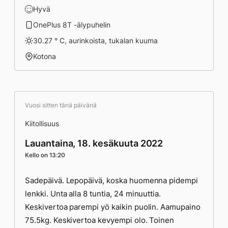
Hyvä
OnePlus 8T -älypuhelin
30.27 ° C, aurinkoista, tukalan kuuma
Kotona
Vuosi sitten tänä päivänä
Kiitollisuus
Lauantaina, 18. kesäkuuta 2022
Kello on 13:20
Sadepäivä. Lepopäivä, koska huomenna pidempi
lenkki. Unta alla 8 tuntia, 24 minuuttia.
Keskivertoa parempi yö kaikin puolin. Aamupaino
75.5kg. Keskivertoa kevyempi olo. Toinen