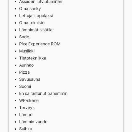
Asioiden lutviutuminen
Oma sänky
Lettuja iltapalaksi
Oma toimisto
Lämpimät sisätilat
Sade
PixelExperience ROM
Musiikki
Tietotekniikka
Aurinko
Pizza
Savusauna
Suomi
En sairastunut pahemmin
WP-skene
Terveys
Lämpö
Lämmin vuode
Suihku