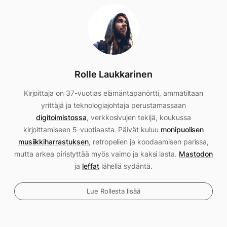
Rolle Laukkarinen
Kirjoittaja on 37-vuotias elämäntapanörtti, ammatiltaan
yrittäjä ja teknologiajohtaja perustamassaan
digitoimistossa
, verkkosivujen tekijä, koukussa
kirjoittamiseen 5-vuotiaasta. Päivät kuluu
monipuolisen
musiikkiharrastuksen
, retropelien ja koodaamisen parissa,
mutta arkea piristyttää myös vaimo ja kaksi lasta.
Mastodon
ja
leffat
lähellä sydäntä.
Lue Rollesta lisää