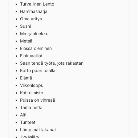
Turvallinen Lento
Hammasharja
Oma yritys
Sushi
Mm-jääkiekko
Metsä
Elossa oleminen
Elokuvaillat
Saan tehdä työtä, jota rakastan
Katto pään päällä
Elämä
Viikonloppu
Kotitoimisto
Puissa on vihreää
Tämä hetki
Äiti
Tunteet
Lämpimät lakanat
Jyväsjärvi