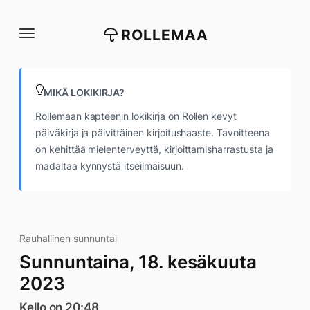
Siirry
suoraan
ROLLEMAA
sisältöön
MIKÄ LOKIKIRJA?
Rollemaan kapteenin lokikirja on Rollen kevyt
päiväkirja ja päivittäinen kirjoitushaaste. Tavoitteena
on kehittää mielenterveyttä, kirjoittamisharrastusta ja
madaltaa kynnystä itseilmaisuun.
Rauhallinen sunnuntai
Sunnuntaina, 18. kesäkuuta
2023
Kello on 20:48