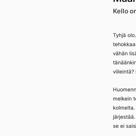
Kello o
Tyhjä olo
tehokkaas
vähän lis
tänäänkin
viileintä
Huomenna 
melkein t
kolmelta.
järjestää
se ei saisi