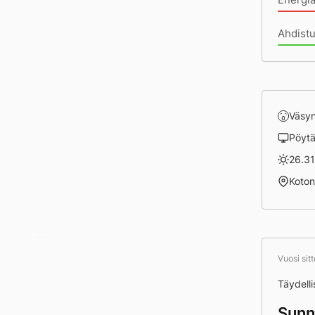
Ahdistu
Väsy
Pöyt
26.31
Koto
Hei P
Vuosi sit
Täydell
Sunn