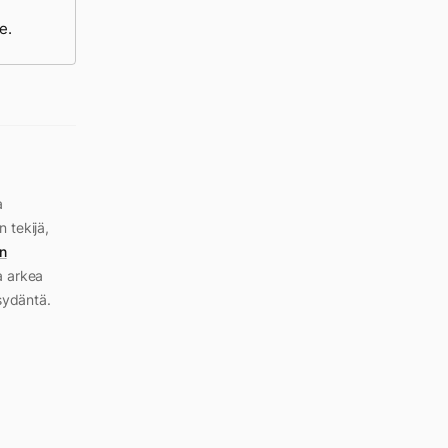
e.
a
n tekijä,
n
a arkea
sydäntä.