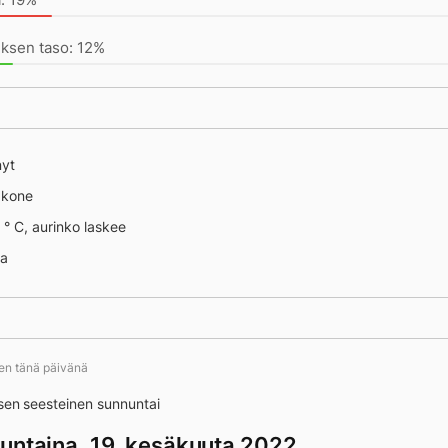
ksen taso: 12%
nyt
äkone
 ° C, aurinko laskee
na
imeys, vanha ystäväni
ten tänä päivänä
isen seesteinen sunnuntai
untaina, 19. kesäkuuta 2022