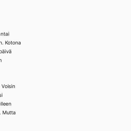
ntai
n. Kotona
päivä
n
 Voisin
si
lleen
. Mutta