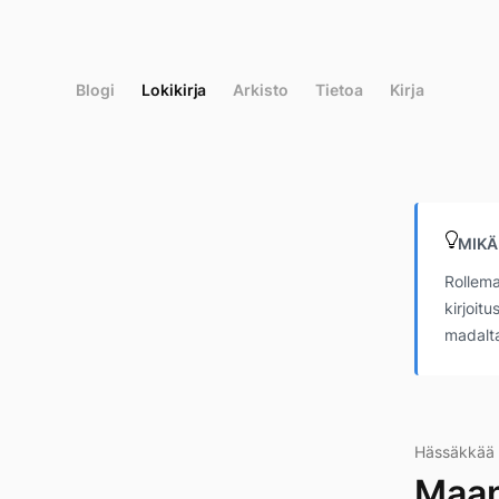
Siirry
suoraan
sisältöön
Blogi
Lokikirja
Arkisto
Tietoa
Kirja
MIKÄ
Rollema
kirjoit
madalta
Hässäkkää
Maan