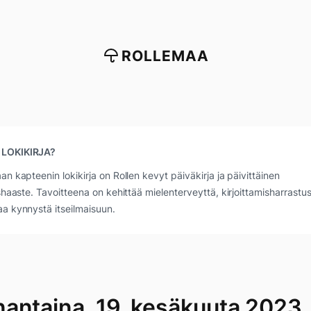
ROLLEMAA
 LOKIKIRJA?
an kapteenin lokikirja on Rollen kevyt päiväkirja ja päivittäinen
ushaaste. Tavoitteena on kehittää mielenterveyttä, kirjoittamisharrastus
a kynnystä itseilmaisuun.
antaina, 19. kesäkuuta 2023