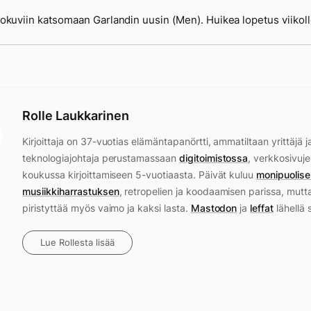
 elokuviin katsomaan Garlandin uusin (Men). Huikea lopetus viikoll
Rolle Laukkarinen
Kirjoittaja on 37-vuotias elämäntapanörtti, ammatiltaan yrittäjä j
teknologiajohtaja perustamassaan
digitoimistossa
, verkkosivuje
koukussa kirjoittamiseen 5-vuotiaasta. Päivät kuluu
monipuolise
musiikkiharrastuksen
, retropelien ja koodaamisen parissa, mutt
piristyttää myös vaimo ja kaksi lasta.
Mastodon
ja
leffat
lähellä 
Lue Rollesta lisää