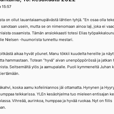
n 15:57
sta on ollut lauantaiaamupäivästä lähtien tyhjä. ”En osaa olla te
 sanotaan usein, mutta se on nimenomaan ainoa laji, joka ei vaad
laista osaamista. Tämän ansiokkaasti totesi Elias työpaikkalouna
lie Nielsen -huumorista tunnettu mestari.
itkästä aikaa hyvät yöunet. Manu tökkii kuudelta hereille ja näyt
tta hammastaan. Totean ”hyvä” aivan unenpöppörössä ja jatkan
ista. Seitsemältä ylös ja aamupalalle. Puoli kymmeneltä Juhan 
kiertämään.
väkahvi, koska aamu kofeiiniannos jäi ottamatta. Hynynen ja Hyy
humppaa telkkarissa. YLEn kesäohjelma tuo mieleen entisajan ke
ssa. Vihreää, aurinkoa, humppaa ja hyvää ruokaa. Nyt on fiilis
aan.