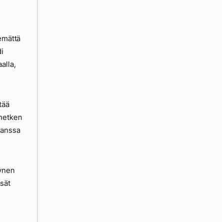
kemättä
i
alla,
tää
 hetken
kanssa
rynen
sät