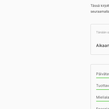
Tässä kirjo
seuraamall
Tänään ol
Aikaans
Pä
Päiväta
Tuottav
Mielial
Energia