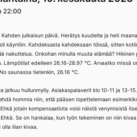
n 22:00
. Kahden julkaisun päivä. Herätys kuudelta ja heti maana
ti käyntiin. Kahdeksasta kahdeksaan töissä, sitten kotii
ää nakuttelua. Onkohan minulla muuta elämää? Hikinen 
. Lämpötilat edelleen 26.16-28.97 °C. Arvaatko missä o
? No saunassa tietenkin, 26.16 °C.
jatkuu hullunmylly. Asiakaspalaverit klo 10-11 ja 13-15.
ehdä hommia niin, että pääsen lopettelemaan esimerkik
 Ehkä jotain kompensaatiota voisi näistä venymisistä itse
. Ehkä. Se on hankalaa, kun työn tekeminen on niin kivaa
 olla liian kivaa.