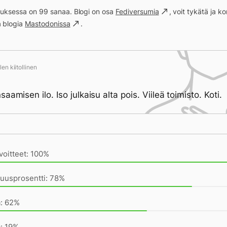
ituksessa on 99 sanaa. Blogi on osa
Fediversumia
, voit tykätä ja 
a blogia
Mastodonissa
.
en kiitollinen
aamisen ilo. Iso julkaisu alta pois. Viileä toimisto. Koti.
ivän saavutukset kirjoittamishetkeen (22:00) mennessä
voitteet: 100%
uusprosentti: 78%
a: 62%
: 19%