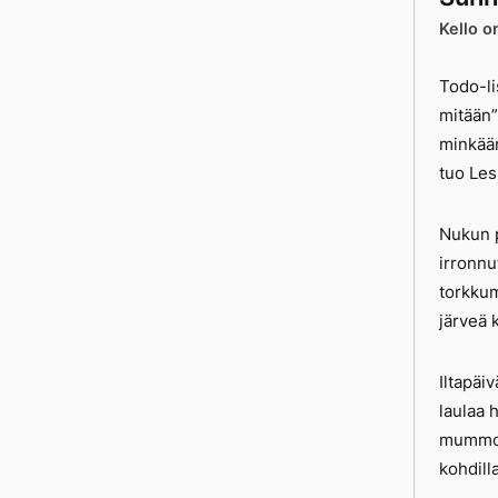
Kello o
Todo-li
mitään”
minkään
tuo Les
Nukun p
irronnu
torkkum
järveä 
Iltapäi
laulaa 
mummola
kohdill