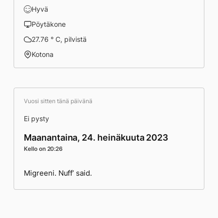
Hyvä
Pöytäkone
27.76 ° C, pilvistä
Kotona
Vuosi sitten tänä päivänä
Ei pysty
Maanantaina, 24. heinäkuuta 2023
Kello on 20:26
Migreeni. Nuff’ said.