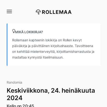
Siirry
suoraan
ROLLEMAA
sisältöön
MIKÄ LOKIKIRJA?
Rollemaan kapteenin lokikirja on Rollen kevyt
päiväkirja ja päivittäinen kirjoitushaaste. Tavoitteena
on kehittää mielenterveyttä, kirjoittamisharrastusta ja
madaltaa kynnystä itseilmaisuun.
Randomia
Keskiviikkona, 24. heinäkuuta
2024
Kello on 20:45