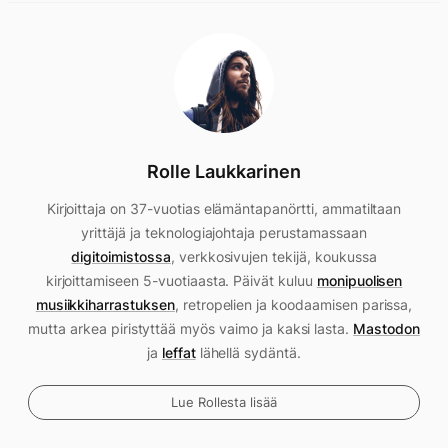
Rolle Laukkarinen
Kirjoittaja on 37-vuotias elämäntapanörtti, ammatiltaan
yrittäjä ja teknologiajohtaja perustamassaan
digitoimistossa
, verkkosivujen tekijä, koukussa
kirjoittamiseen 5-vuotiaasta. Päivät kuluu
monipuolisen
musiikkiharrastuksen
, retropelien ja koodaamisen parissa,
mutta arkea piristyttää myös vaimo ja kaksi lasta.
Mastodon
ja
leffat
lähellä sydäntä.
Lue Rollesta lisää