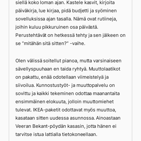
siellä koko loman ajan. Kastele kasvit, kirjoita
päiväkirja, lue kirjaa, pidä budjetti ja syöminen
sovelluksissa ajan tasalla. Nämä ovat rutiineja,
joihin kuluu pikkuruinen osa päivästä.
Perustehtävät on hetkessä tehty ja sen jälkeen on
se ”mitähän sitä sitten?” -vaihe.
Olen välissä soitellut pianoa, mutta varsinaiseen
sävellyspuuhaan en taida ryhtyä. Muuttolaatikot
on pakattu, enää odotellaan viimeistelyä ja
siivoilua. Kunnostustyöt- ja muuttopalvelu on
sovittu ja kaikki tekeminen odottaa maanantaita
ensimmäinen elokuuta, jolloin muuttomiehet
tulevat. IKEA-paketit odottavat myös muuttoa,
kasataan sitten uudessa asunnossa. Ainoastaan
Veeran Bekant-pöydän kasasin, jotta hänen ei
tarvitse istua lattialla tietokoneellaan.