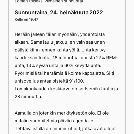
Loman toiseksi viimeinen sunnuntai
Sunnuntaina, 24. heinäkuuta 2022
Kello on 19:47
Herään jälleen ”liian myöhään”, yhdentoista
aikaan. Sama laulu jatkuu, en vain saa unen
päästä kiinni ennen kahta yöllä. Unta kertyy
kahdeksan tuntia, 18 minuuttia, unesta 27% REM-
unta, 13% syvää unta ja 60% kevyttä unta.
Pyörimisiä tai heräämisiä kolme kappaletta. Silti
unisovellus antaa pisteitä 91/100.
Lomakuukauden keskiarvo on seitsemän tuntia ja
28 minuuttia.
Aamulla on jotenkin merkityksetön olo. Ei ole
mitään suunnitelmia päivän agendalle.
Tehtävälistalla on minimirutiinit, jotka ovat olleet