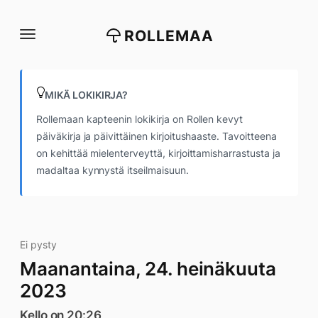
Siirry
suoraan
ROLLEMAA
sisältöön
MIKÄ LOKIKIRJA?
Rollemaan kapteenin lokikirja on Rollen kevyt
päiväkirja ja päivittäinen kirjoitushaaste. Tavoitteena
on kehittää mielenterveyttä, kirjoittamisharrastusta ja
madaltaa kynnystä itseilmaisuun.
Ei pysty
Maanantaina, 24. heinäkuuta
2023
Kello on 20:26