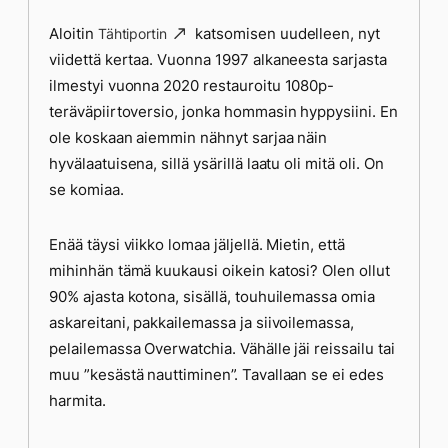
Aloitin
katsomisen uudelleen, nyt
Tähtiportin
viidettä kertaa. Vuonna 1997 alkaneesta sarjasta
ilmestyi vuonna 2020 restauroitu 1080p-
teräväpiirtoversio, jonka hommasin hyppysiini. En
ole koskaan aiemmin nähnyt sarjaa näin
hyvälaatuisena, sillä ysärillä laatu oli mitä oli. On
se komiaa.
Enää täysi viikko lomaa jäljellä. Mietin, että
mihinhän tämä kuukausi oikein katosi? Olen ollut
90% ajasta kotona, sisällä, touhuilemassa omia
askareitani, pakkailemassa ja siivoilemassa,
pelailemassa Overwatchia. Vähälle jäi reissailu tai
muu ”kesästä nauttiminen”. Tavallaan se ei edes
harmita.