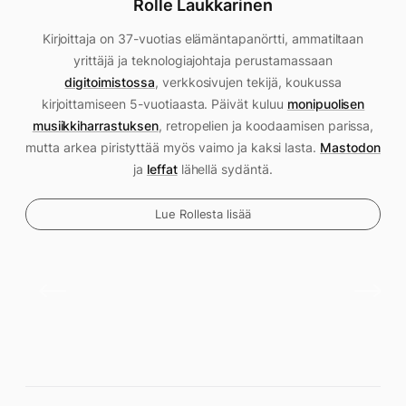
Rolle Laukkarinen
Kirjoittaja on 37-vuotias elämäntapanörtti, ammatiltaan
yrittäjä ja teknologiajohtaja perustamassaan
digitoimistossa
, verkkosivujen tekijä, koukussa
kirjoittamiseen 5-vuotiaasta. Päivät kuluu
monipuolisen
musiikkiharrastuksen
, retropelien ja koodaamisen parissa,
mutta arkea piristyttää myös vaimo ja kaksi lasta.
Mastodon
ja
leffat
lähellä sydäntä.
Lue Rollesta lisää