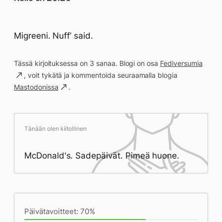
Migreeni. Nuff’ said.
Tässä kirjoituksessa on 3 sanaa. Blogi on osa
Fediversumia
, voit tykätä ja kommentoida seuraamalla blogia
Mastodonissa
.
Tänään olen kiitollinen
McDonald's. Sadepäivät. Pimeä huone.
Päivän saavutukset kirjoittamishetkeen
(20:26) mennessä
Päivätavoitteet: 70%