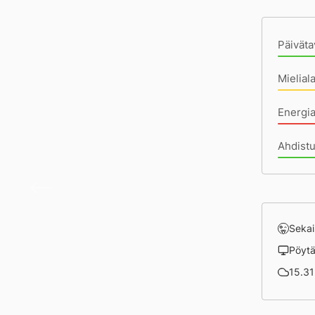
Pä
Päiväta
Mielial
Energi
Ahdist
Ei pys
Sekai
Pöyt
15.31 