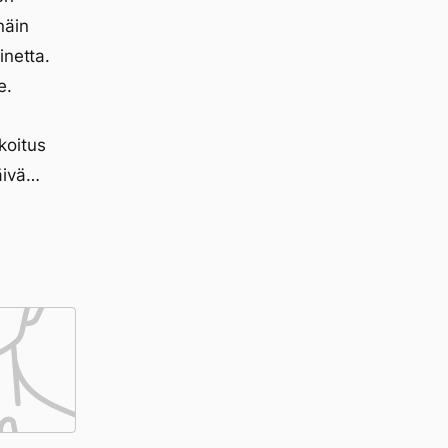
näin
inetta.
e.
koitus
äivä…