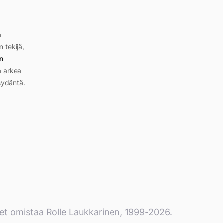
a
n tekijä,
n
a arkea
sydäntä.
et omistaa Rolle Laukkarinen, 1999-2026.