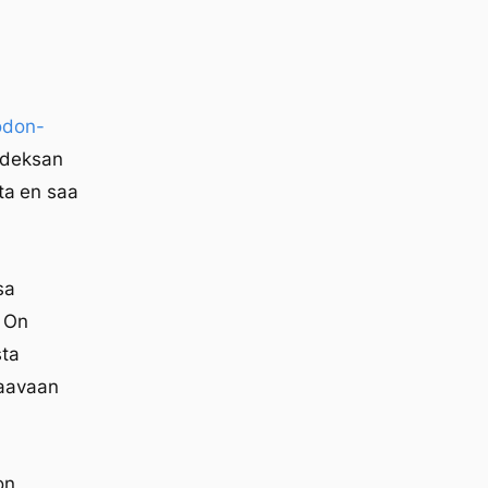
odon-
deksan
tta en saa
sa
. On
sta
vaavaan
on