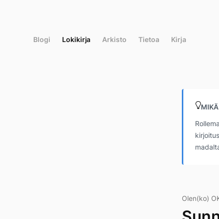
Siirry
suoraan
sisältöön
Blogi
Lokikirja
Arkisto
Tietoa
Kirja
MIKÄ
Rollema
kirjoit
madalta
Olen(ko) O
Sunn