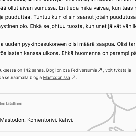
pää ollut aivan sumussa. En tiedä mikä vaivaa, kun taas 
ja puuduttaa. Tuntuu kuin olisin saanut jotain puudutusa
ystinen olo. Ehkä se johtuu tuosta, kun unet jäivät vähill
 uuden pyykinpesukoneen olisi määrä saapua. Olisi tar
ös lasten kanssa ulkona. Ehkä huomenna on parempi p
ituksessa on 142 sanaa. Blogi on osa
Fediversumia
, voit tykätä ja
a seuraamalla blogia
Mastodonissa
.
en kiitollinen
 Mastodon. Komentorivi. Kahvi.