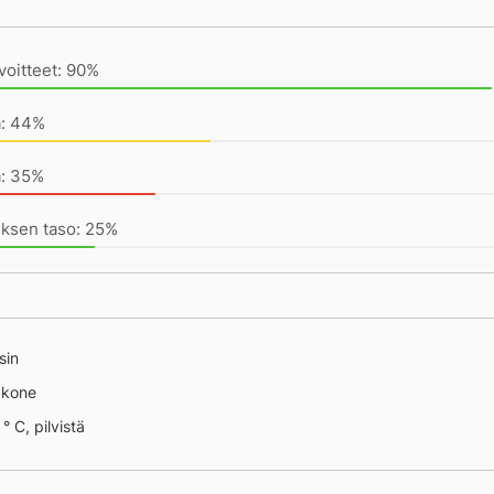
ivän saavutukset kirjoittamishetkeen (23:28) mennessä
voitteet: 90%
a: 44%
a: 35%
uksen taso: 25%
ty
sin
äkone
° C, pilvistä