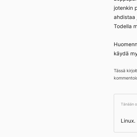
jotenkin 
ahdistaa 
Todella m
Huomenna
käydä my
Tässä kirjo
kommentoid
Tänään ol
Linux.