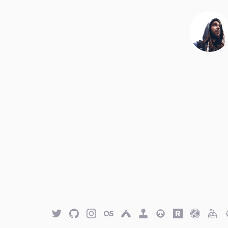
Twitter
GitHub
Twitter
Last.fm
Untappd
Retro
Overwatch
Rawg.io
Trakt
Keyb
Achievements