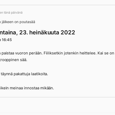
ten tänä päivänä
 jälkeen on poutasää
ntaina, 23. heinäkuuta 2022
n 16:45
a paistaa vuoron perään. Fiiliksetkin jotenkin heittelee. Kai se o
 trooppinen sää.
 täynnä pakattuja laatikoita.
oikein meinaa innostaa mikään.