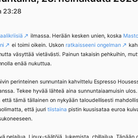
n 23:28
aalikriisiä
ilmassa. Herään kesken unien, koska
Mast
ni
ei toimi oikein. Uskon
ratkaisseeni ongelman
kah
mutta väsyttää vietävästi. Painun takaisin pehkuihin, mu
nnolla enää nukuttua.
äivin perinteinen sunnuntain kahvittelu Espresso Houses
anssa. Tekee hyvää lähteä aina sunnuntaiaamuisin ulos
että tämä tällainen on nykyään taloudellisesti mahdolli
uolimatta, että juuri
tiistaina
pistin kuusisataa euroa kui
sukoneeseen.
ä pelailua, Linux-säätöjä, lukemista, chillailua. Tänään 