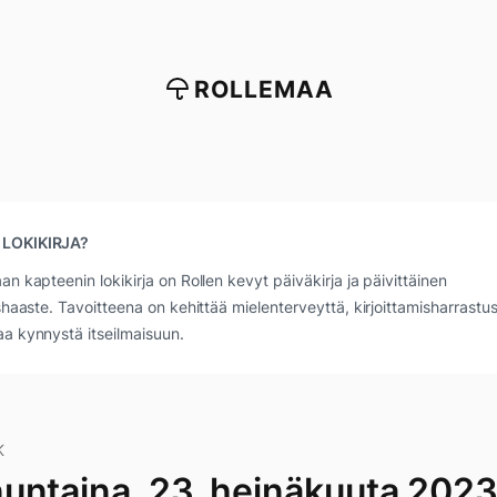
ROLLEMAA
 LOKIKIRJA?
an kapteenin lokikirja on Rollen kevyt päiväkirja ja päivittäinen
ushaaste. Tavoitteena on kehittää mielenterveyttä, kirjoittamisharrastus
a kynnystä itseilmaisuun.
K
untaina, 23. heinäkuuta 202