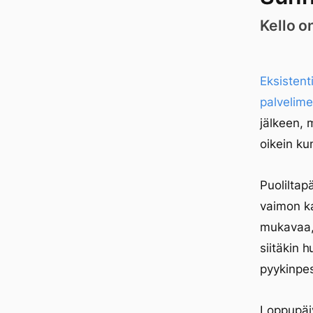
Kello o
Eksistenti
palvelime
jälkeen, 
oikein ku
Puoliltap
vaimon k
mukavaa, 
siitäkin h
pyykinpe
Loppupäiv