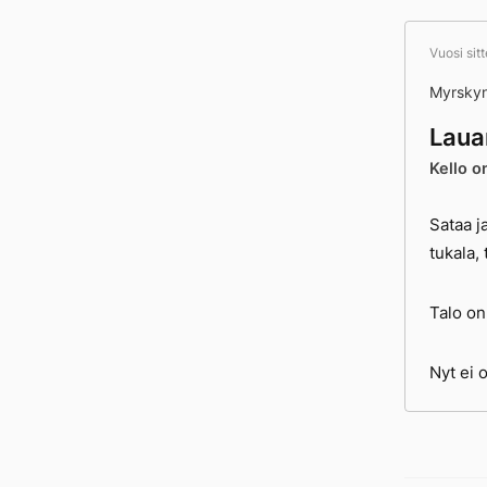
Vuosi sit
Myrskyn
Laua
Kello o
Sataa j
tukala,
Talo on
Nyt ei 