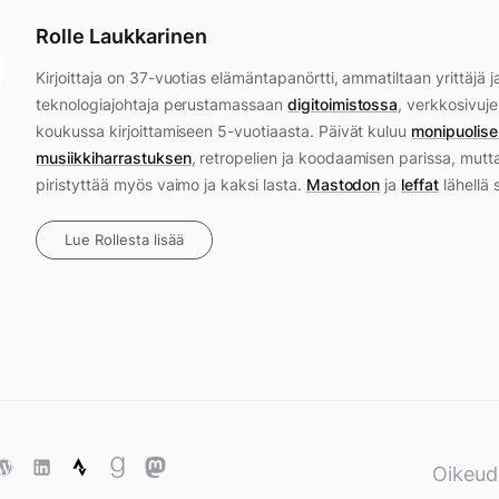
Rolle Laukkarinen
Kirjoittaja on 37-vuotias elämäntapanörtti, ammatiltaan yrittäjä j
teknologiajohtaja perustamassaan
digitoimistossa
, verkkosivuje
koukussa kirjoittamiseen 5-vuotiaasta. Päivät kuluu
monipuolise
musiikkiharrastuksen
, retropelien ja koodaamisen parissa, mutt
piristyttää myös vaimo ja kaksi lasta.
Mastodon
ja
leffat
lähellä 
Lue Rollesta lisää
ase
WordPress
WordPress
Strava
Goodreads
Mastodon
Oikeud