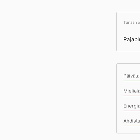
Tänään ol
Rajapi
Pä
Päiväta
Mielial
Energi
Ahdist