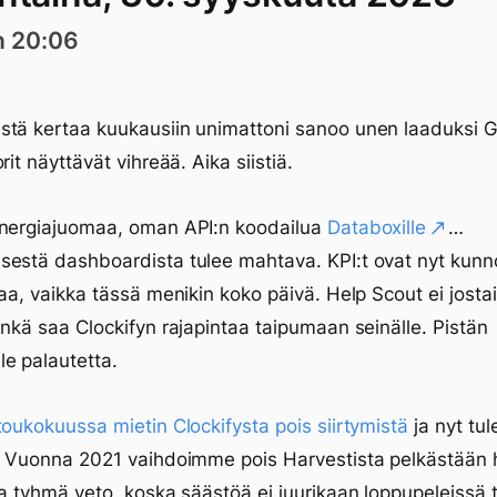
n 20:06
stä kertaa kuukausiin unimattoni sanoo unen laaduksi 
rit näyttävät vihreää. Aika siistiä.
energiajuomaa, oman API:n koodailua
Databoxille
…
estä dashboardista tulee mahtava. KPI:t ovat nyt kunn
taa, vaikka tässä menikin koko päivä. Help Scout ei josta
enkä saa Clockifyn rajapintaa taipumaan seinälle. Pistän
e palautetta.
toukokuussa mietin Clockifysta pois siirtymistä
ja nyt tul
. Vuonna 2021 vaihdoimme pois Harvestista pelkästään 
ka tyhmä veto, koska säästöä ei juurikaan loppupeleissä t