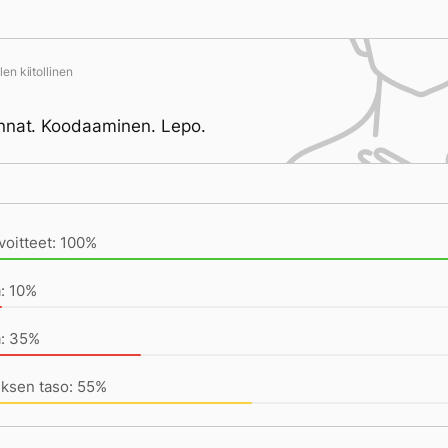
en kiitollinen
nnat. Koodaaminen. Lepo.
ivän saavutukset kirjoittamishetkeen (20:06) mennessä
voitteet: 100%
a: 10%
a: 35%
uksen taso: 55%