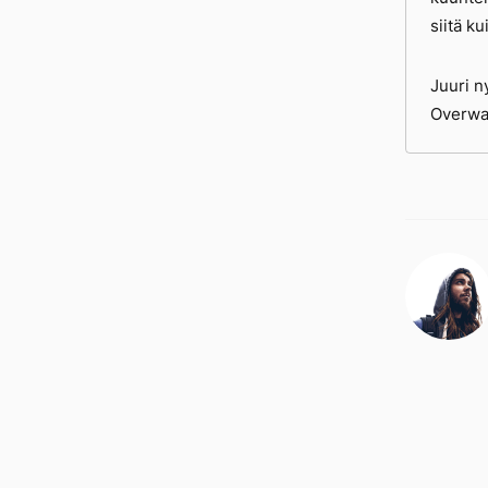
siitä k
Juuri n
Overwat