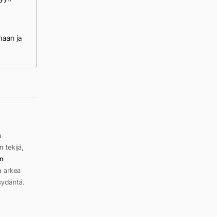
maan ja
a
n tekijä,
n
a arkea
sydäntä.