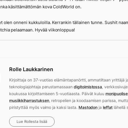
uinka käsittämättömän kova ColdWorld on.
yt olen onneni kukkuloilla. Kerrankin tällainen tunne. Sushit naa
chia pelaamaan. Hyvää viikonloppua!
Rolle Laukkarinen
Kirjoittaja on 37-vuotias elämäntapanörtti, ammatiltaan yrittäjä j
teknologiajohtaja perustamassaan
digitoimistossa
, verkkosivuje
koukussa kirjoittamiseen 5-vuotiaasta. Päivät kuluu
monipuolise
musiikkiharrastuksen
, retropelien ja koodaamisen parissa, mutt
piristyttää myös vaimo ja kaksi lasta.
Mastodon
ja
leffat
lähellä 
Lue Rollesta lisää