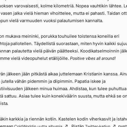
uoksen varovaisesti, kolme kilometriä. Nopea vauhtikin lähtee. L
 vasen jalka vielä hieman vihoittelee, mutta ei pahasti. Taidan ot
opun vielä varmuuden vuoksi palautumisen kannalta.
on mukava meininki, porukka touhuilee toistensa koneilla eri
htoja pallotellen. Täydellistä suorastaan, miten hyvin kaikki suju
 Annan palautetta vielä päivän päätteeksi. Koodikatselmoinnin jäl
emme vielä videopuhelut etäilijöille.
Positive vibes all around!
än jälkeen jään pitkästä aikaa juttelemaan Kristianin kanssa. Ain
jutella vähän pidemmin ja diipimmin. Papatia iskee ja
tiivisuuden jälkeen minua huimaa. Ahdistaa, kun tulee puhuttua
tä sattuu. Asiaa tulee kuin konekiväärin suusta, mutta ehkä se o
ista.
äkin karkkia ja riennän kotiin. Kastelen kodin viherkasvit ja ista
lemaan
. Pistän
pyst
ColdWorldin uutta albumia
Twitter-ketjun