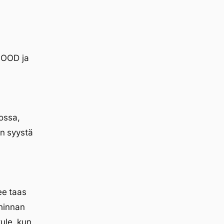
GOOD ja
ossa,
in syystä
ee taas
hinnan
ule, kun