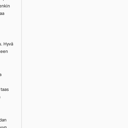
enkin
taa
u. Hyvä
keen
a
 taas
n
hdan
yyn