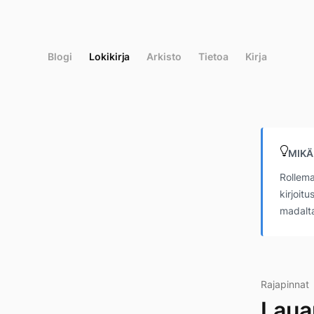
Siirry
suoraan
sisältöön
Blogi
Lokikirja
Arkisto
Tietoa
Kirja
MIKÄ
Rollema
kirjoit
madalta
Rajapinnat
Laua