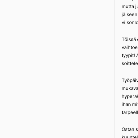
mutta j
jälkeen
viikonl
Töissä 
vaihtoe
tyypit!
soittel
Työpäiv
mukava 
hyperak
ihan mi
tarpeell
Ostan s
kuunte