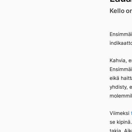
Kello o
Ensimmäi
indikaatto
Kahvia, 
Ensimmäis
eikä hait
yhdisty, 
molemmill
Viimeksi
se kipinä
takia. Ai