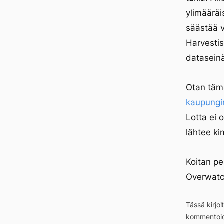
ylimääräi
säästää v
Harvestis
dataseinä
Otan tämä
kaupungin
Lotta ei o
lähtee ki
Koitan pe
Overwatc
Tässä kirjo
kommentoid