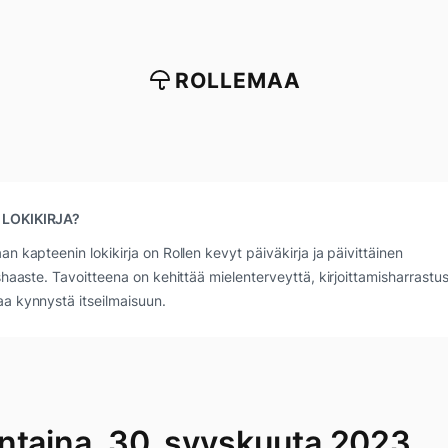
ROLLEMAA
 LOKIKIRJA?
an kapteenin lokikirja on Rollen kevyt päiväkirja ja päivittäinen
ushaaste. Tavoitteena on kehittää mielenterveyttä, kirjoittamisharrastus
a kynnystä itseilmaisuun.
ntaina, 30. syyskuuta 2023