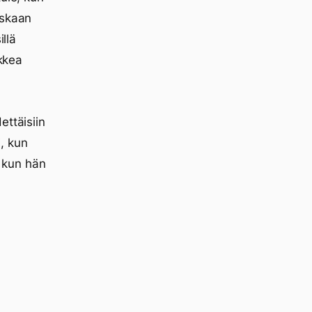
oskaan
illä
ikkea
ettäisiin
, kun
, kun hän