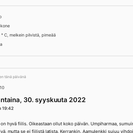
o
äkone
 ° C, melkein pilvistä, pimeää
ointi
na
ten tänä päivänä
/10
antaina, 30. syyskuuta 2022
n 19:42
on hyvä fiilis. Oikeastaan ollut koko päivän. Umpiharmaa, sumu
vä, mutta se ei fiilistä latista. Kerrankin. Aamulenkki sujuu vihdo