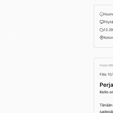
Huon
Pöyt
13.29
Invest
Koto
Vuosi sit
Fiilis 10
Perj
Kello o
Tänään 
sadepäi