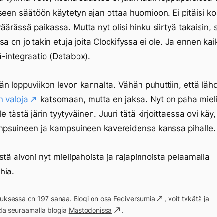
seen säätöön käytetyn ajan ottaa huomioon. Ei pitäisi k
äärässä paikassa. Mutta nyt olisi hinku siirtyä takaisin, s
sa on joitakin etuja joita Clockifyssa ei ole. Ja ennen ka
-integraatio (Databox).
n loppuviikon levon kannalta. Vähän puhuttiin, että lähd
 valoja
katsomaan, mutta en jaksa. Nyt on paha mieli
le tästä järin tyytyväinen. Juuri tätä kirjoittaessa ovi käy
mpsuineen ja kampsuineen kavereidensa kanssa pihalle.
stä aivoni nyt mielipahoista ja rajapinnoista pelaamalla
hia.
ituksessa on 197 sanaa. Blogi on osa
Fediversumia
, voit tykätä ja
a seuraamalla blogia
Mastodonissa
.