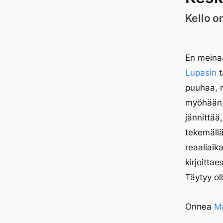
Kello o
En meinaa
Lupasin
t
puuhaa, m
myöhään, 
jännittää
tekemäll
reaaliaik
kirjoittae
Täytyy ol
Onnea
M