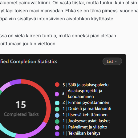
äluomet painuvat kiinni. On vasta tiistai, mutta tuntuu kuin olisin
yt läpi toisen maailmansodan. Ehkä se on tämä pimeys, vuodena
yöpäiviin sisältyvä intensiivinen aivolohkon käyttöaste.
ssa on vielä kiireen tuntua, mutta onneksi pian aletaan
oittumaan joulun viettoon.