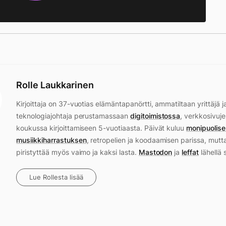
Rolle Laukkarinen
Kirjoittaja on 37-vuotias elämäntapanörtti, ammatiltaan yrittäjä j
teknologiajohtaja perustamassaan
digitoimistossa
, verkkosivuje
koukussa kirjoittamiseen 5-vuotiaasta. Päivät kuluu
monipuolise
musiikkiharrastuksen
, retropelien ja koodaamisen parissa, mutt
piristyttää myös vaimo ja kaksi lasta.
Mastodon
ja
leffat
lähellä 
Lue Rollesta lisää