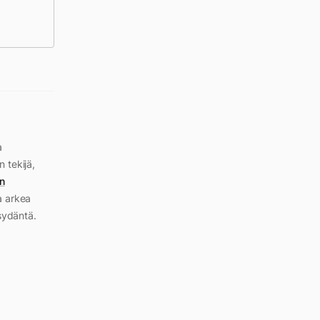
a
n tekijä,
n
a arkea
sydäntä.