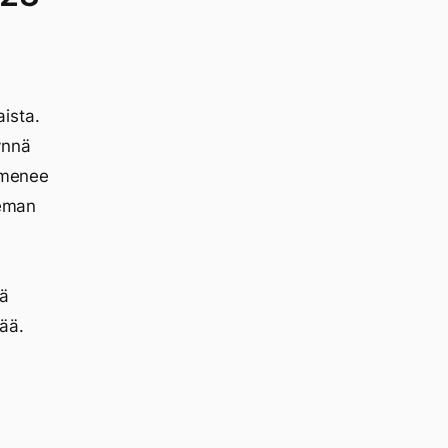
ista.
ynnä
a menee
ieman
tä
jää.