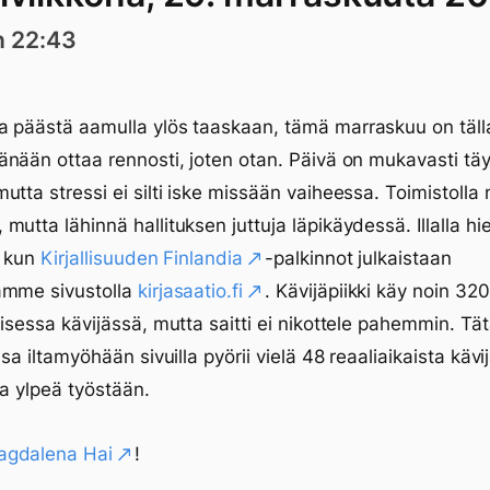
n 22:43
 päästä aamulla ylös taaskaan, tämä marraskuu on tälla
änään ottaa rennosti, joten otan. Päivä on mukavasti tä
utta stressi ei silti iske missään vaiheessa. Toimistoll
mutta lähinnä hallituksen juttuja läpikäydessä. Illalla h
, kun
Kirjallisuuden Finlandia
-palkinnot julkaistaan
ämme sivustolla
kirjasaatio.fi
. Kävijäpiikki käy noin 320
aisessa kävijässä, mutta saitti ei nikottele pahemmin. Tä
ssa iltamyöhään sivuilla pyörii vielä 48 reaaliaikaista kävi
la ylpeä työstään.
agdalena Hai
!