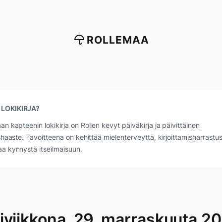
ROLLEMAA
 LOKIKIRJA?
an kapteenin lokikirja on Rollen kevyt päiväkirja ja päivittäinen
ushaaste. Tavoitteena on kehittää mielenterveyttä, kirjoittamisharrastus
a kynnystä itseilmaisuun.
iviikkona, 29. marraskuuta 2