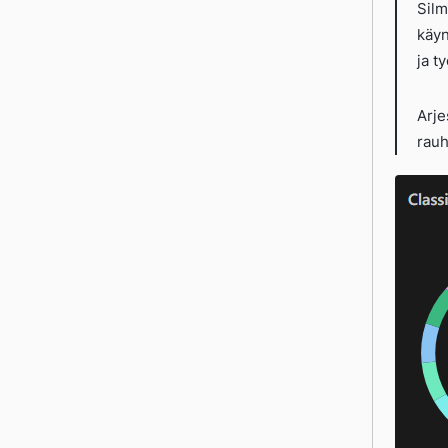
Silm
käyn
ja t
Arje
rauh