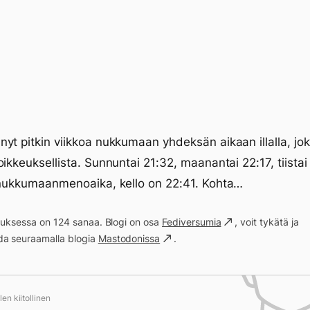
yt pitkin viikkoa nukkumaan yhdeksän aikaan illalla, jo
oikkeuksellista. Sunnuntai 21:32, maanantai 22:17, tiistai
 nukkumaanmenoaika, kello on 22:41. Kohta…
ituksessa on 124 sanaa. Blogi on osa
Fediversumia
, voit tykätä ja
a seuraamalla blogia
Mastodonissa
.
en kiitollinen