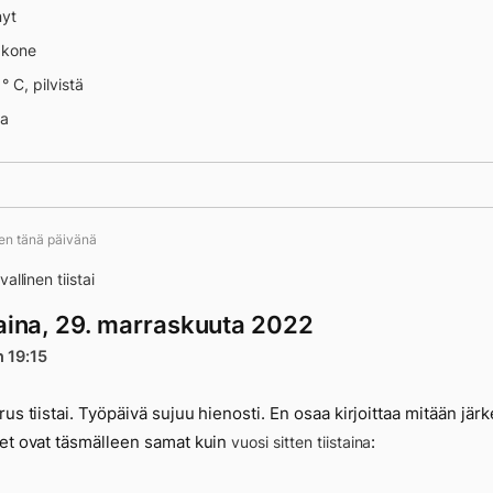
nyt
äkone
° C, pilvistä
destä valoon
na
ten tänä päivänä
allinen tiistai
taina, 29. marraskuuta 2022
n 19:15
rus tiistai. Työpäivä sujuu hienosti. En osaa kirjoittaa mitään jär
et ovat täsmälleen samat kuin
:
vuosi sitten tiistaina