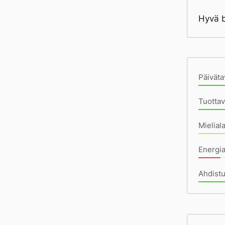
Hyvä bo
Pä
Päiväta
Tuotta
Mielial
Energia
Ahdist