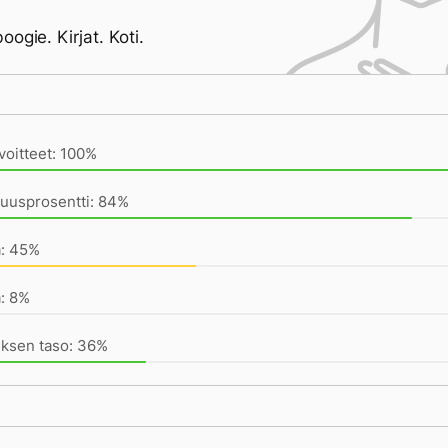
ogie. Kirjat. Koti.
ivän saavutukset kirjoittamishetkeen (22:43) mennessä
voitteet: 100%
vuusprosentti: 84%
a: 45%
: 8%
uksen taso: 36%