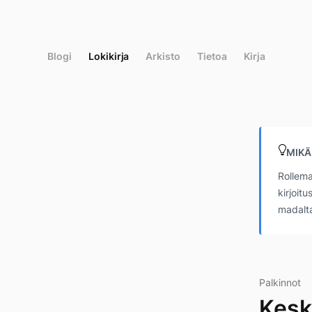
Siirry
suoraan
sisältöön
Blogi
Lokikirja
Arkisto
Tietoa
Kirja
MIKÄ
Rollema
kirjoit
madalta
Palkinnot
Kesk