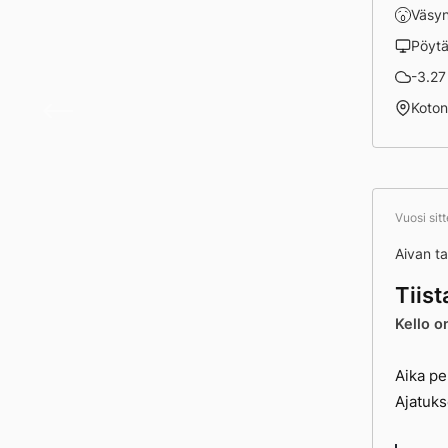
Väsy
Pöyt
-3.27 
Pimey
Koto
Vuosi sit
Aivan tav
Tiis
Kello o
Aika pe
Ajatuks