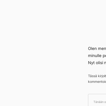
Olen menn
minulle p
Nyt olisi
Tässä kirjo
kommentoid
Tänään ol