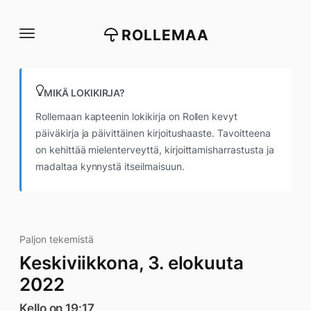
Siirry
suoraan
ROLLEMAA
sisältöön
MIKÄ LOKIKIRJA?
Rollemaan kapteenin lokikirja on Rollen kevyt
päiväkirja ja päivittäinen kirjoitushaaste. Tavoitteena
on kehittää mielenterveyttä, kirjoittamisharrastusta ja
madaltaa kynnystä itseilmaisuun.
Paljon tekemistä
Keskiviikkona, 3. elokuuta
2022
Kello on 19:17