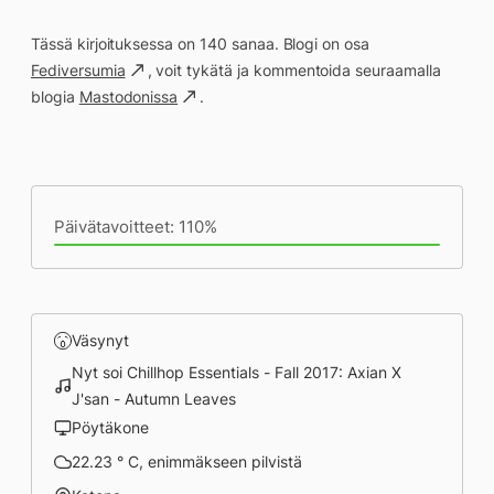
Tässä kirjoituksessa on 140 sanaa. Blogi on osa
Fediversumia
, voit tykätä ja kommentoida seuraamalla
blogia
Mastodonissa
.
Päivän saavutukset kirjoittamishetkeen
(19:17) mennessä
Päivätavoitteet: 110%
Väsynyt
Nyt soi Chillhop Essentials - Fall 2017: Axian X
J'san - Autumn Leaves
Pöytäkone
22.23 ° C, enimmäkseen pilvistä