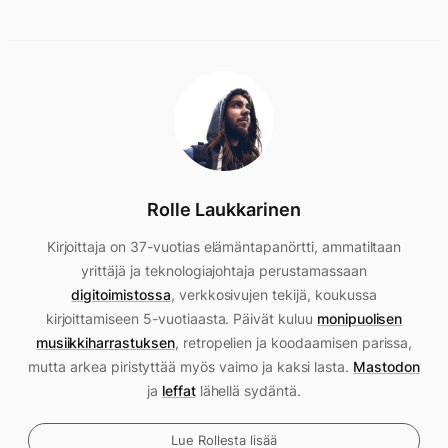
Rolle Laukkarinen
Kirjoittaja on 37-vuotias elämäntapanörtti, ammatiltaan
yrittäjä ja teknologiajohtaja perustamassaan
digitoimistossa
, verkkosivujen tekijä, koukussa
kirjoittamiseen 5-vuotiaasta. Päivät kuluu
monipuolisen
musiikkiharrastuksen
, retropelien ja koodaamisen parissa,
mutta arkea piristyttää myös vaimo ja kaksi lasta.
Mastodon
ja
leffat
lähellä sydäntä.
Lue Rollesta lisää