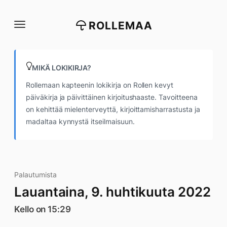
Siirry
suoraan
ROLLEMAA
sisältöön
MIKÄ LOKIKIRJA?
Rollemaan kapteenin lokikirja on Rollen kevyt
päiväkirja ja päivittäinen kirjoitushaaste. Tavoitteena
on kehittää mielenterveyttä, kirjoittamisharrastusta ja
madaltaa kynnystä itseilmaisuun.
Palautumista
Lauantaina, 9. huhtikuuta 2022
Kello on 15:29