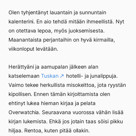
Olen tyhjentänyt lauantain ja sunnuntain
kalenterini. En aio tehdä mitään ihmeellistä. Nyt
on otettava lepoa, myös juoksemisesta.
Maanantaista perjantaihin on hyvä kirmailla,
viikonloput levätään.
Herättyäni ja aamupalan jälkeen alan
katselemaan
Tuskan
hotelli- ja junalippuja.
Vaimo tekee herkullista misokeittoa, jota ryystän
kipollisen. Ennen tämän kirjoittamista olen
ehtinyt lukea hieman kirjaa ja pelata
Overwatchia. Seuraavana vuorossa vähän lisää
kirjan lukemista. Ehkä jos jotain taas söisi pikku
hiljaa. Rentoa, kuten pitää ollakin.