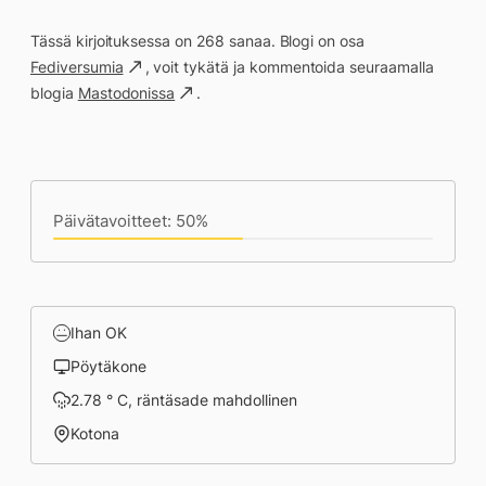
Tässä kirjoituksessa on 268 sanaa. Blogi on osa
Fediversumia
, voit tykätä ja kommentoida seuraamalla
blogia
Mastodonissa
.
Päivän saavutukset kirjoittamishetkeen
(15:29) mennessä
Päivätavoitteet: 50%
Ihan OK
Pöytäkone
2.78 ° C, räntäsade mahdollinen
Kotona