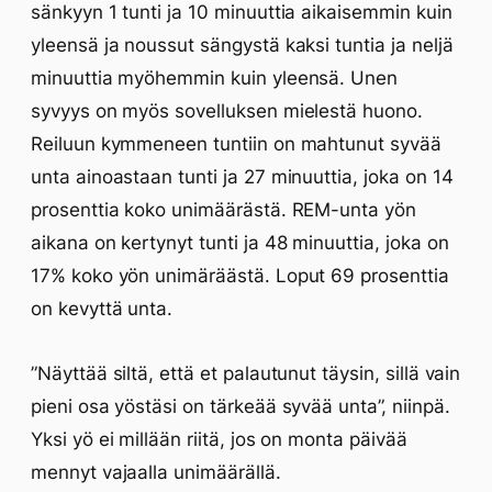
sänkyyn 1 tunti ja 10 minuuttia aikaisemmin kuin
yleensä ja noussut sängystä kaksi tuntia ja neljä
minuuttia myöhemmin kuin yleensä. Unen
syvyys on myös sovelluksen mielestä huono.
Reiluun kymmeneen tuntiin on mahtunut syvää
unta ainoastaan tunti ja 27 minuuttia, joka on 14
prosenttia koko unimäärästä. REM-unta yön
aikana on kertynyt tunti ja 48 minuuttia, joka on
17% koko yön unimäräästä. Loput 69 prosenttia
on kevyttä unta.
”Näyttää siltä, että et palautunut täysin, sillä vain
pieni osa yöstäsi on tärkeää syvää unta”, niinpä.
Yksi yö ei millään riitä, jos on monta päivää
mennyt vajaalla unimäärällä.