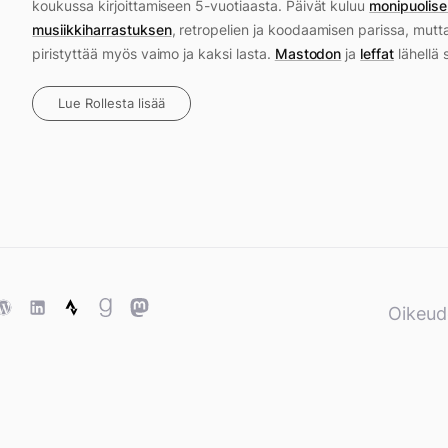
koukussa kirjoittamiseen 5-vuotiaasta. Päivät kuluu
monipuolise
musiikkiharrastuksen
, retropelien ja koodaamisen parissa, mutt
piristyttää myös vaimo ja kaksi lasta.
Mastodon
ja
leffat
lähellä 
Lue Rollesta lisää
ase
WordPress
WordPress
Strava
Goodreads
Mastodon
Oikeud