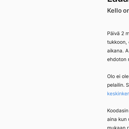
Kello o
Päivä 2 m
tukkoon, 
aikana. A
ehdoton 
Olo ei ol
pelailin.
keskinker
Koodasin 
aina kun 
mukaan 