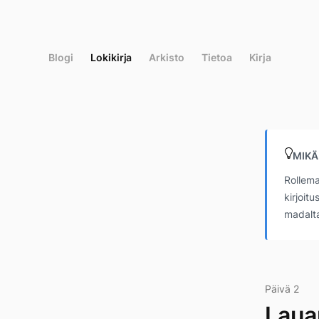
Siirry
suoraan
sisältöön
Blogi
Lokikirja
Arkisto
Tietoa
Kirja
MIKÄ
Rollema
kirjoit
madalta
Päivä 2
Laua