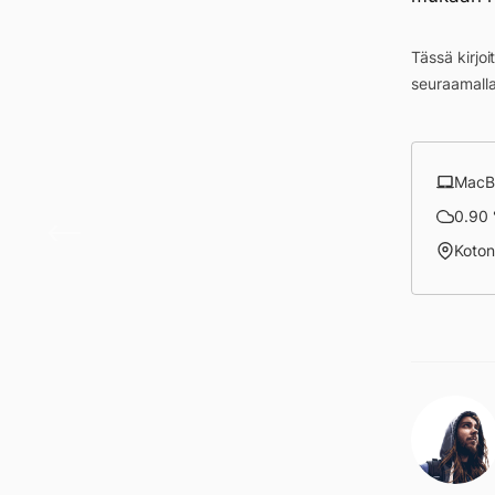
Tässä kirjo
seuraamall
MacB
Päivä
0.90 
Koto