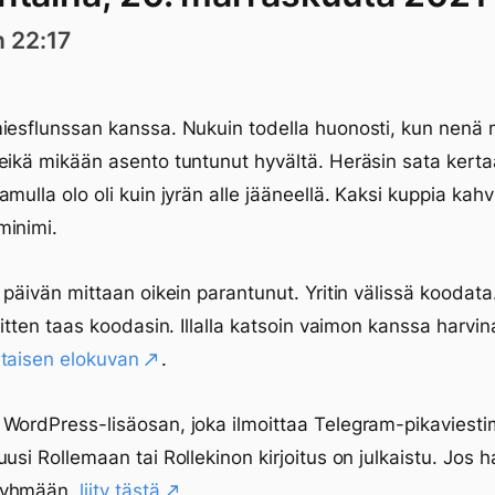
n 22:17
iesflunssan kanssa. Nukuin todella huonosti, kun nenä 
eikä mikään asento tuntunut hyvältä. Heräsin sata kert
amulla olo oli kuin jyrän alle jääneellä. Kaksi kuppia kahv
minimi.
e päivän mittaan oikein parantunut. Yritin välissä koodata
 Sitten taas koodasin. Illalla katsoin vaimon kanssa harvin
taisen elokuvan
.
WordPress-lisäosan, joka ilmoittaa Telegram-pikaviest
uusi Rollemaan tai Rollekinon kirjoitus on julkaistu. Jos h
ryhmään,
liity tästä
.