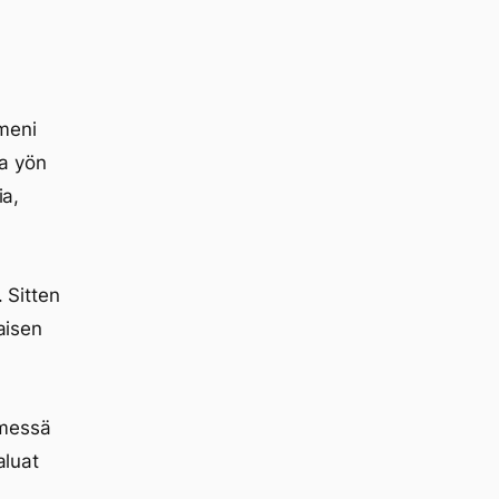
meni
aa yön
ia,
. Sitten
aisen
imessä
aluat