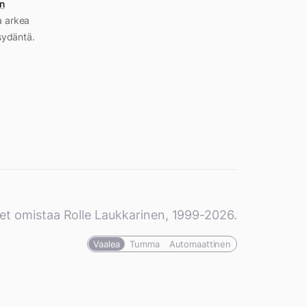
n
a arkea
sydäntä.
et omistaa Rolle Laukkarinen, 1999-2026.
Vaalea
Tumma
Automaattinen