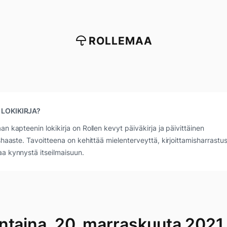
ROLLEMAA
 LOKIKIRJA?
an kapteenin lokikirja on Rollen kevyt päiväkirja ja päivittäinen
ushaaste. Tavoitteena on kehittää mielenterveyttä, kirjoittamisharrastus
a kynnystä itseilmaisuun.
ntaina, 20. marraskuuta 2021