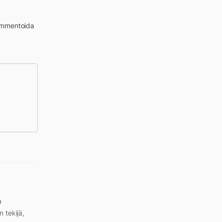
kommentoida
a
n tekijä,