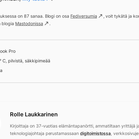
ituksessa on 87 sanaa. Blogi on osa
Fediversumia
, voit tykätä ja 
a blogia
Mastodonissa
.
ook Pro
 3: Overwatch
° C, pilvistä, säkkipimeää
na
Rolle Laukkarinen
Kirjoittaja on 37-vuotias elämäntapanörtti, ammatiltaan yrittäjä j
teknologiajohtaja perustamassaan
digitoimistossa
, verkkosivuje