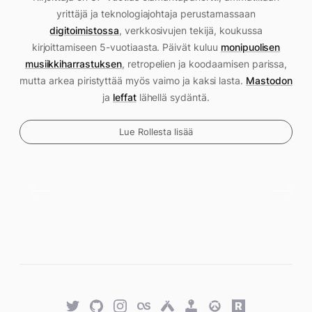
yrittäjä ja teknologiajohtaja perustamassaan
digitoimistossa
, verkkosivujen tekijä, koukussa
kirjoittamiseen 5-vuotiaasta. Päivät kuluu
monipuolisen
musiikkiharrastuksen
, retropelien ja koodaamisen parissa,
mutta arkea piristyttää myös vaimo ja kaksi lasta.
Mastodon
ja
leffat
lähellä sydäntä.
Lue Rollesta lisää
Twitter
GitHub
Twitter
Last.fm
Untappd
Retro
Overwatch
Rawg.io