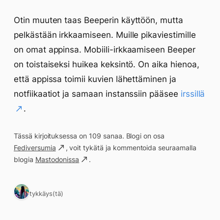
Otin muuten taas Beeperin käyttöön, mutta
pelkästään irkkaamiseen. Muille pikaviestimille
on omat appinsa. Mobiili-irkkaamiseen Beeper
on toistaiseksi huikea keksintö. On aika hienoa,
että appissa toimii kuvien lähettäminen ja
notfiikaatiot ja samaan instanssiin pääsee
irssillä
.
Tässä kirjoituksessa on 109 sanaa. Blogi on osa
Fediversumia
, voit tykätä ja kommentoida seuraamalla
blogia
Mastodonissa
.
1 tykkäys(tä)