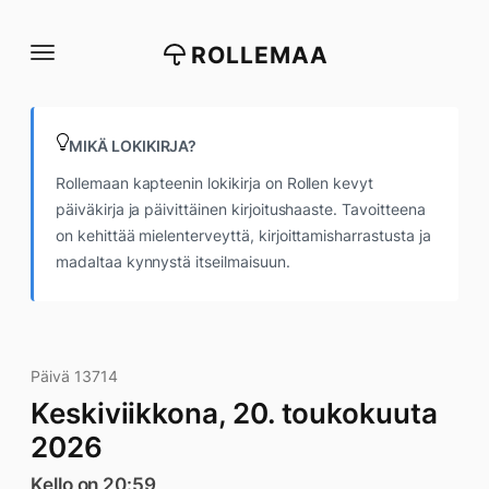
Siirry
suoraan
ROLLEMAA
sisältöön
MIKÄ LOKIKIRJA?
Rollemaan kapteenin lokikirja on Rollen kevyt
päiväkirja ja päivittäinen kirjoitushaaste. Tavoitteena
on kehittää mielenterveyttä, kirjoittamisharrastusta ja
madaltaa kynnystä itseilmaisuun.
Päivä 13714
Keskiviikkona, 20. toukokuuta
2026
Kello on 20:59