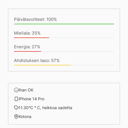
Päivän saavutukset kirjoittamishetkeen
(18:40) mennessä
Päivätavoitteet: 100%
Mieliala: 35%
Energia: 27%
Ahdistuksen taso: 57%
Ihan OK
iPhone 14 Pro
11.30°C ° C, heikkoa sadetta
Kotona