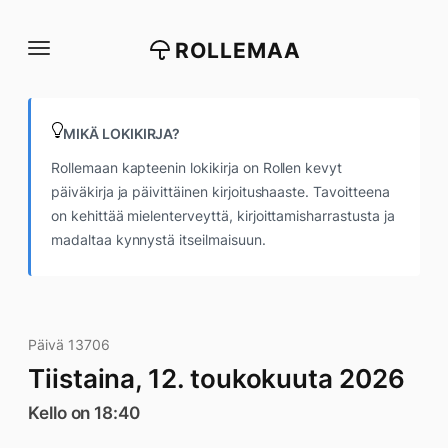
Siirry
suoraan
ROLLEMAA
sisältöön
MIKÄ LOKIKIRJA?
Rollemaan kapteenin lokikirja on Rollen kevyt
päiväkirja ja päivittäinen kirjoitushaaste. Tavoitteena
on kehittää mielenterveyttä, kirjoittamisharrastusta ja
madaltaa kynnystä itseilmaisuun.
Päivä 13706
Tiistaina, 12. toukokuuta 2026
Kello on 18:40