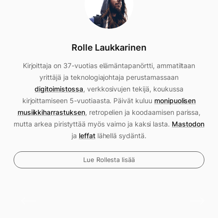
Rolle Laukkarinen
Kirjoittaja on 37-vuotias elämäntapanörtti, ammatiltaan
yrittäjä ja teknologiajohtaja perustamassaan
digitoimistossa
, verkkosivujen tekijä, koukussa
kirjoittamiseen 5-vuotiaasta. Päivät kuluu
monipuolisen
musiikkiharrastuksen
, retropelien ja koodaamisen parissa,
mutta arkea piristyttää myös vaimo ja kaksi lasta.
Mastodon
ja
leffat
lähellä sydäntä.
Lue Rollesta lisää